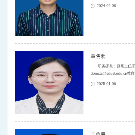
项目2项，国家自然基金面
2024-06-08
表在Journal of Hazardou
董晓素
职务/系别：副系主任/职业卫生工
dongxs@sdust.edu.
中国科学院山西煤炭化学研究所
2025-01-06
化学工程与技术，博士后研究
王勇梅