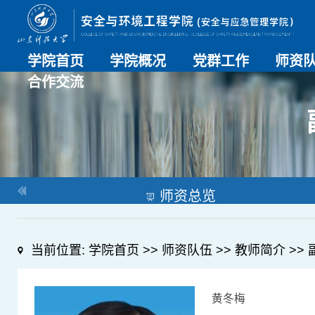
学院首页
学院概况
党群工作
师资
合作交流
学院介绍
历史沿革
现任领导
组织机构
系部介绍
党建动态
理论学习
特色党建
支部风采
工会工作
师资总
导师名
教师简
OESHPC专委会
应急学院
对外交流
校友工作
师资总览
当前位置:
学院首页
>>
师资队伍
>>
教师简介
>>
黄冬梅