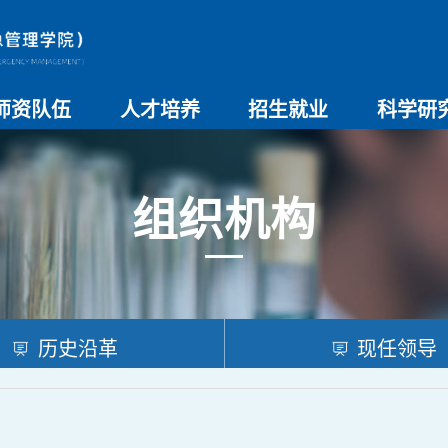
师资队伍
人才培养
招生就业
科学研
师资总览
导师名录
教师简介
教学管理制度
本科生教育
研究生教育
实验教学
学院招生
院系介绍
就业创业
科研团队
科研项目
科研奖励
科研进展
学术交流
组织机构
历史沿革
现任领导