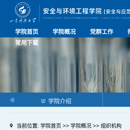
学院首页
学院概况
党群工作
常用下载
学院介绍
历史沿革
现任领导
组织机构
系部介绍
党建动态
理论学习
特色党建
支部风采
工会工作
研究生培养
日常管理
科研工作
本科教学
合作交流
学院介绍
当前位置:
学院首页
>>
学院概况
>>
组织机构