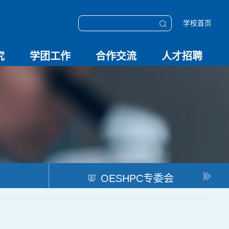
学校首页
究
学团工作
合作交流
人才招聘
学团动态
科技创新
校园文化
OESHPC专委会
应急学院
对外交流
校友工作
招聘启事
招聘系统
OESHPC专委会