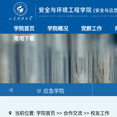
学院首页
学院概况
党群工作
常用下载
学院介绍
历史沿革
现任领导
组织机构
系部介绍
党建动态
理论学习
特色党建
支部风采
工会工作
研究生培养
日常管理
科研工作
本科教学
合作交流
应急学院
当前位置:
学院首页
>>
合作交流
>>
校友工作