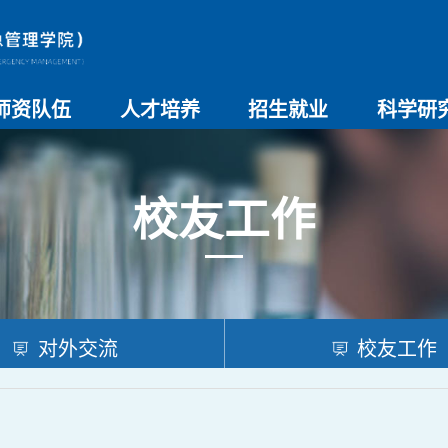
师资队伍
人才培养
招生就业
科学研
师资总览
导师名录
教师简介
教学管理制度
本科生教育
研究生教育
实验教学
学院招生
院系介绍
就业创业
科研团队
科研项目
科研奖励
科研进展
学术交流
校友工作
对外交流
校友工作