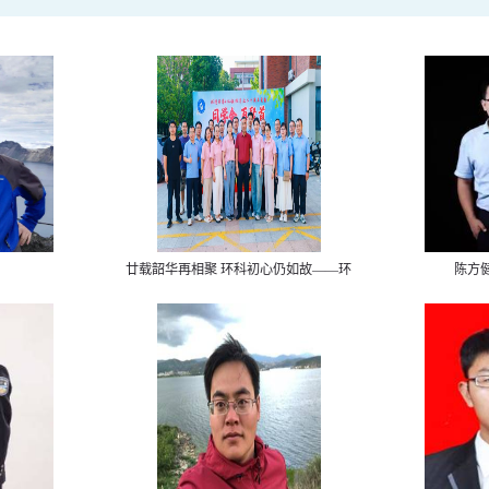
廿载韶华再相聚 环科初心仍如故——环
陈方
境科学2002级校友毕业20周年返校座谈
会圆满举行