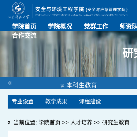
学院首页
学院概况
党群工作
师资
合作交流
学院介绍
历史沿革
现任领导
组织机构
系部介绍
党建动态
理论学习
特色党建
支部风采
工会工作
师资总
导师名
教师简
OESHPC专委会
应急学院
对外交流
校友工作
研
本科生教育
专业设置
教学成果
课程建设
当前位置:
学院首页
>>
人才培养
>>
研究生教育