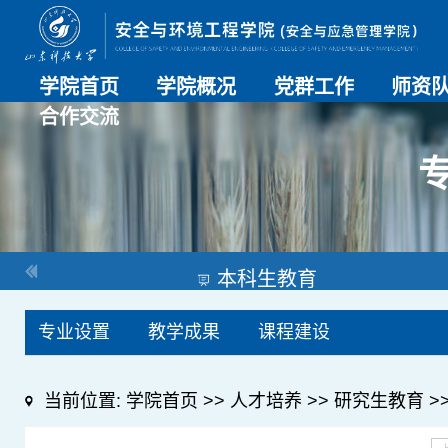
学院首页
学院概况
党群工作
师资
合作交流
学院介绍
历史沿革
现任领导
组织机构
系部介绍
党建动态
理论学习
特色党建
支部风采
工会工作
师资总
导师名
教师简
OESHPC专委会
应急学院
对外交流
校友工作
本科生教育
专业设置
教学成果
课程建设
当前位置:
学院首页
>>
人才培养
>>
研究生教育
>