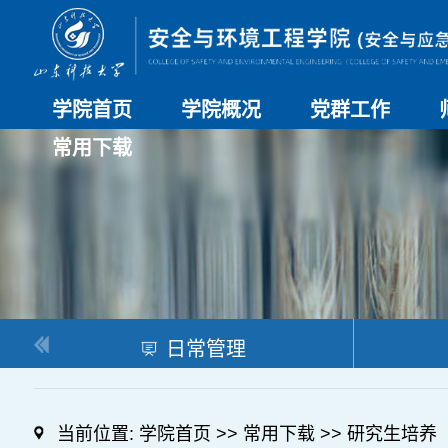
学院首页
学院概况
党群工作
常用下载
学院介绍
历史沿革
现任领导
组织机构
系部介绍
党建动态
理论学习
特色党建
支部风采
工会工作
研究生培养
日常管理
科研工作
本科教学
合作交流
日常管理
当前位置:
学院首页
>>
常用下载
>>
研究生培养