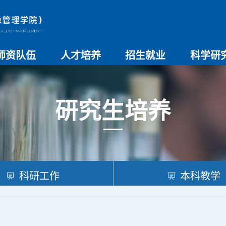
师资队伍
人才培养
招生就业
科学研
师资总览
导师名录
教师简介
教学管理制度
本科生教育
研究生教育
实验教学
学院招生
院系介绍
就业创业
科研团队
科研项目
科研奖励
科研进展
学术交流
研究生培养
科研工作
本科教学