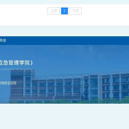
上页
1
下页
务处
681026