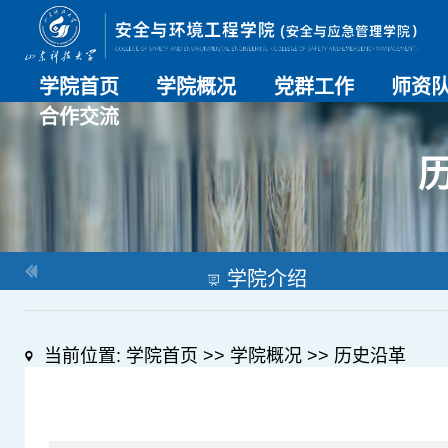
学院首页
学院概况
党群工作
师资
合作交流
学院介绍
历史沿革
现任领导
组织机构
系部介绍
党建动态
理论学习
特色党建
支部风采
工会工作
师资总
导师名
教师简
OESHPC专委会
应急学院
对外交流
校友工作
学院介绍
当前位置:
学院首页
>>
学院概况
>>
历史沿革