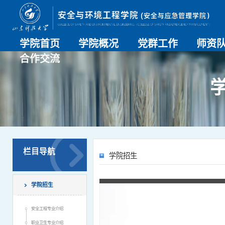
学院首页
学院概况
党群工作
师资
合作交流
学院介绍
历史沿革
现任领导
组织机构
系部介绍
党建动态
理论学习
特色党建
支部风采
工会工作
师资总
导师名
教师简
OESHPC专委会
应急学院
对外交流
校友工作
栏目导航
学院招生
学院招生
安全工程专业介绍
职业卫生专业介绍