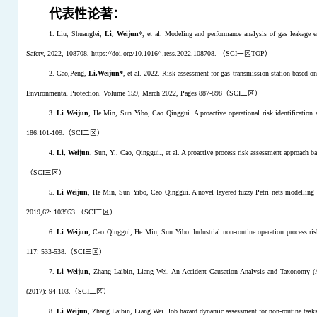
代表性论著：
1. Liu, Shuanglei,
Li, Weijun
*, et al. Modeling and performance analysis of gas leakage e
Safety, 2022, 108708, https://doi.org/10.1016/j.ress.2022.108708.
（
SCI
一区
TOP
）
2. Gao,Peng,
Li,Weijun*
, et al. 2022. Risk assessment for gas transmission station based o
Environmental Protection. Volume 159, March 2022, Pages 887-898
（
SCI
二区）
3.
Li Weijun
, He Min, Sun Yibo, Cao Qinggui. A proactive operational risk identificatio
186:101-109.
（
SCI
二区）
4.
Li, Weijun
, Sun, Y., Cao, Qinggui., et al. A proactive process risk assessment approach ba
（
SCI
三区）
5.
Li Weijun
, He Min, Sun Yibo, Cao Qinggui. A novel layered fuzzy Petri nets modelling a
2019,62: 103953.
（
SCI
三区）
6.
Li Weijun
, Cao Qinggui, He Min, Sun Yibo. Industrial non-routine operation process ris
117: 533-538.
（
SCI
三区）
7.
Li Weijun
, Zhang Laibin, Liang Wei. An Accident Causation Analysis and Taxonomy (AC
(2017): 94-103.
（
SCI
二
区）
8.
Li Weijun
, Zhang Laibin, Liang Wei. Job hazard dynamic assessment for non-routine tasks 