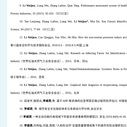
9.
Li Weijun
, Liang Wei, Zhang Laibin, Qian Tang. Performance assessment system of health
Process Industries, 35 (2015): 95-103.
（
SCI
三
区）
10. Yan Lunjiang; Zhang Laibin; Liang Wei;
Li Weijun*
, Min Du. Key Factors Identific
Science, 94 (2017): 77-84.
（
SCI
二
区）
11.
Li Weijun,
Cao Qinggui, Sun Yibo, He Min. How the non-routine processes induce acciden
第
11
届安全科学与技术国际会议
, 2018.8.6
–
2018.8.9,
中国
,
上海
12.
Li Weijun,
Zhang Laibin, Liang Wei. Research on Affecting Factor Set Identification
Industry
（世界石油天然气工业安全会议），
2014
，日本，冈山
13.
Li Weijun
, Zhang Laibin, Liang Wei, VenkatVenkatasubramanian. Systemic Risks in Pro
统工程年会），
2016
，西安
14.
Li Weijun
, Zhang Laibin, Liang Wei. Graphical fault diagnosis of reciprocating compre
Industry
（世界石油天然气工业安全会议），
2016
，北京
15.
阎凌宇
,
程丽云
,
李威君
,
等
.
基于
AHP-
联系熵的应急预案实施过程风险评估
[J].
中国
16.
李威君
,
等
.
城市安全文化指标体系与系统动力学分析
,
会议论文
.
17.
李威君
.
一种主动功能约束视域下的复杂系统事故预防模型
[J].
安全
,2019,40(9):41-45.
18.
李威君
,
刘伟韬
,
刘音
,
周刚
.“
人机料法环
”
全面质量管理视角下的城市风险治理研究
[J].