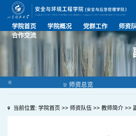
学院首页
学院概况
党群工作
师资
合作交流
学院介绍
历史沿革
现任领导
组织机构
系部介绍
党建动态
理论学习
特色党建
支部风采
工会工作
师资总
导师名
教师简
OESHPC专委会
应急学院
对外交流
校友工作
师资总览
当前位置:
学院首页
>>
师资队伍
>>
教师简介
>>