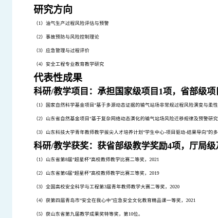
研究方向
（
1
）油气生产过程风险评估与预警
（
2
）事故预防与风险控制理论
（
3
）应急管理与过程评价
（
4
）安全工程专业教育教学研究
代表性成果
科研
/
教学项目
：承担国家级项目
1
项，省部级项
（
1
）国家自然科学基金项目“
基于多源动态证据的输气站场非常规过程风险演变与柔性
（
2
）山东省自然基金项目“
基于复杂网络动态演化的输气站场风险迁移规律及预警研究
（
3
）山东科技大学青年教师教学拔尖人才培养计划“学生中心
-
项目驱动
-
结果导向”的
科研
/
教学获奖：
获省部级教学奖励
4
项，厅局级
（
1
）山东省第
8
届“超星杯”高校教师教学比赛二等奖，
2021
（
2
）山东省第
6
届“超星杯”高校教师教学比赛三等奖，
2019
（
3
）全国高校安全科学与工程第
3
届青年教师教学大赛二等奖，
2020
（
4
）获第四届青岛市“安全在我心中”应急安全文化教育精品课一等奖，
2021
（
5
）获山东省第九届教学成果奖特等奖，第
10
位。