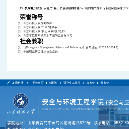
19.
李威君
,
刘双磊
,
伊岩
,
等
.
基于多层级模糊着色
Petri
网的输气站排污系统风险评估
[J/OL
荣誉称号
（
1
）山东科技大学优秀教师
（
2
）山东科技大学“三八”红旗手
（
3
）山东科技大学“我心目中的好老师”
（
4
）山东省教育系统女职工建功立业标兵岗
社会兼职
（
1
）《
Emergency Management Science and Technology
》青年编委（
2022.7-2024.7
）
（
2
）中国职业安全健康协会会员
友情链接 :
学校首页
科研处
研究生工作部
教务处
财务处
学院地址：山东省青岛市黄岛区前湾港路579号
联系电话：0532-806