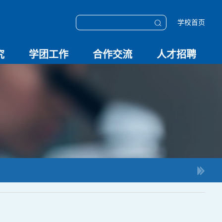
学校首页
究
学团工作
合作交流
人才招聘
学团动态
科技创新
校园文化
OESHPC专委会
应急学院
对外交流
校友工作
招聘启事
招聘系统