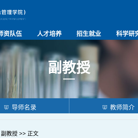
师资队伍
人才培养
招生就业
科学研
师资总览
导师名录
教师简介
教学管理制度
本科生教育
研究生教育
实验教学
学院招生
院系介绍
就业创业
科研团队
科研项目
科研奖励
科研进展
学术交流
副教授
导师名录
教师简介
>
副教授
>> 正文