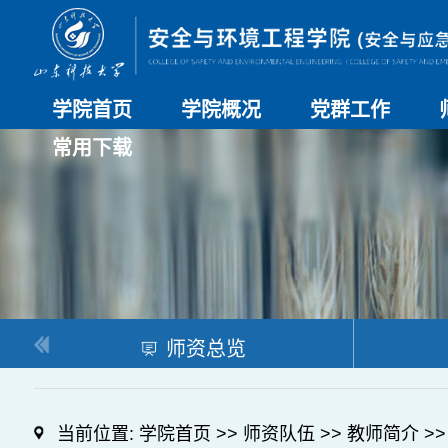
学院首页
学院概况
党群工作
常用下载
学院介绍
历史沿革
现任领导
组织机构
系部介绍
党建动态
理论学习
特色党建
支部风采
工会工作
研究生培养
日常管理
科研工作
本科教学
合作交流
师资总览
当前位置:
学院首页
>>
师资队伍
>>
教师简介
>