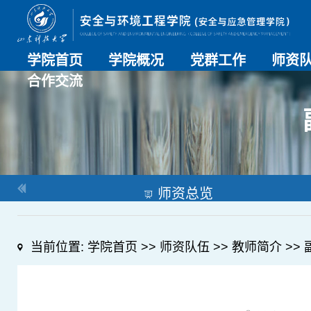
学院首页
学院概况
党群工作
师资
合作交流
学院介绍
历史沿革
现任领导
组织机构
系部介绍
党建动态
理论学习
特色党建
支部风采
工会工作
师资总
导师名
教师简
OESHPC专委会
应急学院
对外交流
校友工作
师资总览
当前位置:
学院首页
>>
师资队伍
>>
教师简介
>>