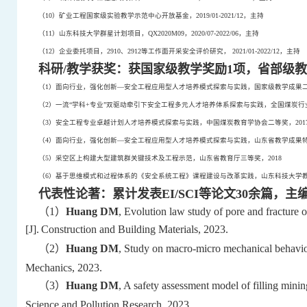
（
10
）矿业工程国家级实验教学示范中心开放基金，
2019/01-2021/12
，主持
（
11
）山东科技大学群星计划项目，
QX2020M09
，
2020/07-2022/06
，主持
（
12
）企业委托项目，
2910
、
2912
等工作面开采安全评价研究，
2021/01-2022/12
，主持
科研
/
教学获奖：获国家级教学奖励
1
项，省部级教
（
1
）面向行业，强化创新—安全工程应用型人才培养模式探索与实践，国家级教学成果
（
2
）一流“学科
+
专业”双驱动牵引下安全工程多元人才培养体系探索与实践，全国煤炭行
（
3
）安全工程专业卓越计划人才培养模式探索与实践，中国煤炭教育学协会二等奖，
201
（
4
）面向行业，强化创新—安全工程应用型人才培养模式探索与实践，山东省教学成果
（
5
）采空区上构建大型建筑群关键技术及工程示范，山东省教育厅三等奖，
2018
（
6
）基于思维模式和过程体系的《安全系统工程》课程建设与改革实践，山东科技大学
代表性论著：累计发表
EI/SCI
等论文
30
余篇，主
（
1
）
Huang DM
, Evolution law study of pore and fracture
[J].
Construction and Building Materials, 2023.
（
2
）
Huang DM
, Study on macro-micro mechanical behavior
Mechanics, 2023.
（
3
）
Huang DM
, A safety assessment model of filling mini
Science and Pollution Research, 2023.