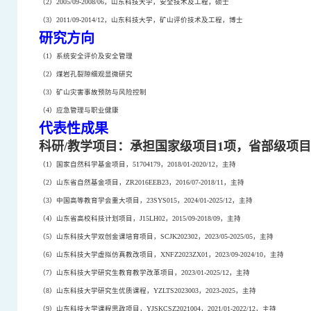
（
2
）
2005/09-2008/06
，山东科技大学，安全技术及工程，硕士
（
3
）
2011/09-2014/12
，山东科技大学，矿山评价技术及工程，博士
研究方向
（
1
）系统安全评价及安全管理
（
2
）煤岩孔裂隙细观显微研究
（
3
）矿山灾害事故预防与风险控制
（
4
）应急管理与职业健康
代表性成果
科研
/
教学项目：承担国家级项目
1
项，省部级项目
（
1
）国家自然科学基金项目，
51704179
，
2018/01-2020/12
，主持
（
2
）山东省自然基金项目，
ZR2016EEB23
，
2016/07-2018/11
，主持
（
3
）中国高等教育学会重大项目，
23SYS015
，
2024/01-2025/12
，主持
（
4
）山东省高校科技计划项目，
J15LH02
，
2015/09-2018/09
，主持
（
5
）山东科技大学双创金课培育项目，
SCJK202302
，
2023/05-2025/05
，主持
（
6
）山东科技大学虚拟仿真教改项目，
XNFZ2023ZX01
，
2023/09-2024/10
，主持
（
7
）山东科技大学研究生教育教学改革项目，
2023/01-2025/12
，主持
（
8
）山东科技大学研究生优质课程，
YZLTS2023003
，
2023-2025
，主持
（
9
）山东科技大学课程思政项目，
YJSKCSZ2021004
，
2021/01-2022/12
，主持