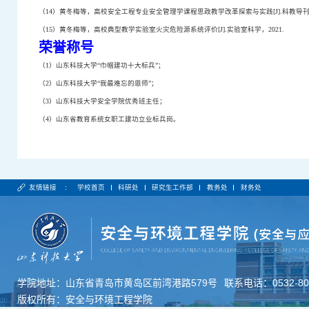
（
14
）黄冬梅等，高校安全工程专业安全管理学课程思政教学改革探索与实践
[J].
科教导
（
15
）黄冬梅等，高校典型教学实验室火灾危险源系统评价
[J].
实验室科学，
2021.
荣誉称号
（
1
）山东科技大学“巾帼建功十大标兵”；
（
2
）山东科技大学“我最难忘的恩师”；
（
3
）山东科技大学安全学院优秀班主任；
（
4
）山东省教育系统女职工建功立业标兵岗。
友情链接 :
学校首页
科研处
研究生工作部
教务处
财务处
学院地址：山东省青岛市黄岛区前湾港路579号
联系电话：0532-806
版权所有：安全与环境工程学院