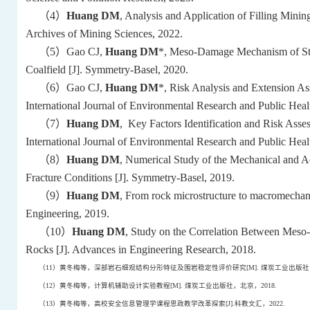
（
4
）
Huang DM
, Analysis and Application of Filling Mini
Archives of Mining Sciences, 2022.
（
5
）
Gao CJ,
Huang DM
*, Meso-Damage Mechanism of Stre
Coalfield [J]. Symmetry-Basel, 2020.
（
6
）
Gao CJ,
Huang DM
*, Risk Analysis and Extension As
International Journal of Environmental Research and Public Heal
（
7
）
Huang DM
, Key Factors Identification and Risk Asse
International Journal of Environmental Research and Public Heal
（
8
）
Huang DM
, Numerical Study of the Mechanical and A
Fracture Conditions [J]. Symmetry-Basel, 2019.
（
9
）
Huang DM
, From rock microstructure to macromechani
Engineering, 2019.
（
10
）
Huang DM
, Study on the Correlation Between Meso-
Rocks [J]. Advances in Engineering Research, 2018.
（
11
）黄冬梅等，深部岩石细观结构分形特征及围岩稳定性评价研究
[M].
煤炭工业出版社
（
12
）黄冬梅等，计算机辅助设计实验教程
[M].
煤炭工业出版社，北京，
2018.
（
13
）黄冬梅等，高校安全信息管理学课程思政教学改革探索
[J].
科教文汇，
2022.