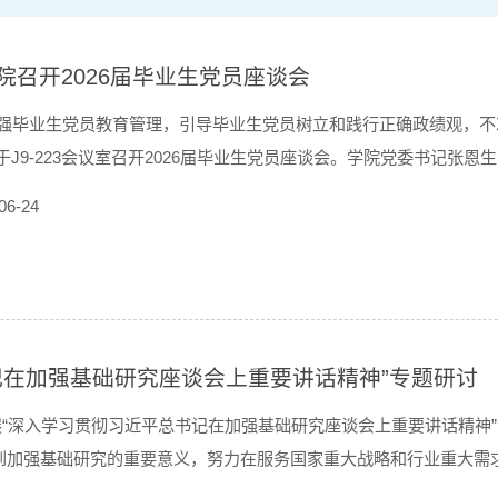
院召开2026届毕业生党员座谈会
强毕业生党员教育管理，引导毕业生党员树立和践行正确政绩观，不
于J9-223会议室召开2026届毕业生党员座谈会。学院党委书记张
会议由学院党委副书记兼副院长王建友主持。本硕博2026届毕业生
06-24
院领导老师多年来的悉心教导，并向大家介...
记在加强基础研究座谈会上重要讲话精神”专题研讨
室组织开展“深入学习贯彻习近平总书记在加强基础研究座谈会上重要讲话
到加强基础研究的重要意义，努力在服务国家重大战略和行业重大需
验平台搭建”专题分享...