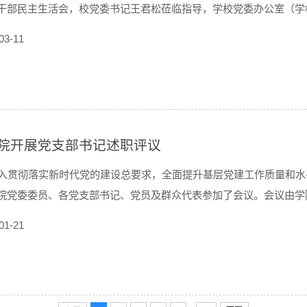
干部民主生活会，校党委书记王君松莅临指导，学校党委办公室（学
院党委领导班子成员参加了会议，非党班子成员列席会议。为开好这
03-11
、组织专题学习、开展谈心谈话、广泛征求...
院开展党支部书记述职评议
入贯彻落实新时代党的建设总要求，全面提升基层党建工作质量和水平
院党委委员、各党支部书记、党员及群众代表参加了会议。会议由学
境工程系、新领带研究生第一党支部4位支部书记依次进行现场述职
01-21
、党建引领事业发展、存在问题及改进思...