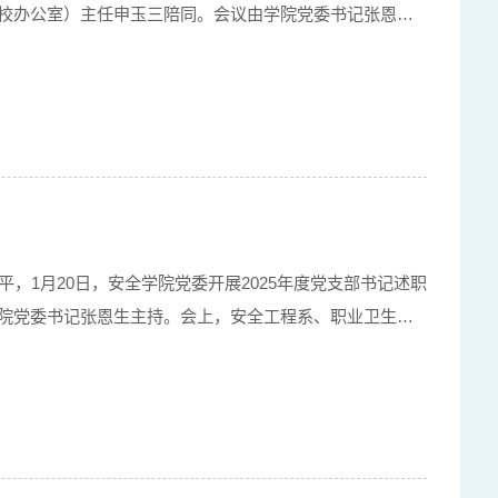
校办公室）主任申玉三陪同。会议由学院党委书记张恩生
次民主生活会，学院党委高度重视，会前充分准备，制定
，1月20日，安全学院党委开展2025年度党支部书记述职
院党委书记张恩生主持。会上，安全工程系、职业卫生工
，围绕履行党建责任情况、支部建设进展与成效、思想政治