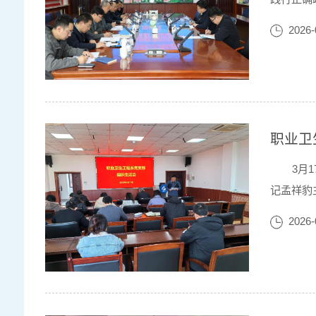
院党委书
2026-
自身工作
职业卫
3月
记孟祥豹
回顾总结
2026-
不足，深