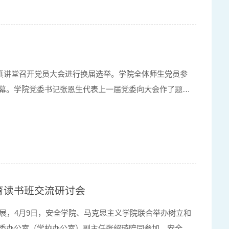
惟真讲堂召开党员大会进行换届选举。学院全体师生党员参
幕。学院党委书记张恩生代表上一届党委向大会作了题为
工作报告。报告全面回顾了过去五年学院党委在党的建设、
育读书班交流研讨会
展，4月9日，安全学院、马克思主义学院联合举办树立和
委办公室（学校办公室）副主任张绍琦陪同参加。安全学