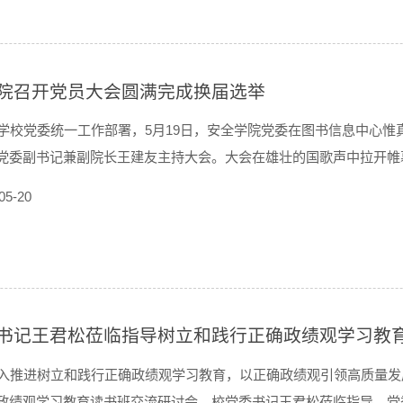
院召开党员大会圆满完成换届选举
学校党委统一工作部署，5月19日，安全学院党委在图书信息中心
党委副书记兼副院长王建友主持大会。大会在雄壮的国歌声中拉开帷
力 真抓实干 勇攀高峰 以高质量党建引领学院事业高质量发展》的
05-20
、人才培养、科学研究、社会服务等方面取...
书记王君松莅临指导树立和践行正确政绩观学习教
入推进树立和践行正确政绩观学习教育，以正确政绩观引领高质量发
政绩观学习教育读书班交流研讨会，校党委书记王君松莅临指导，党