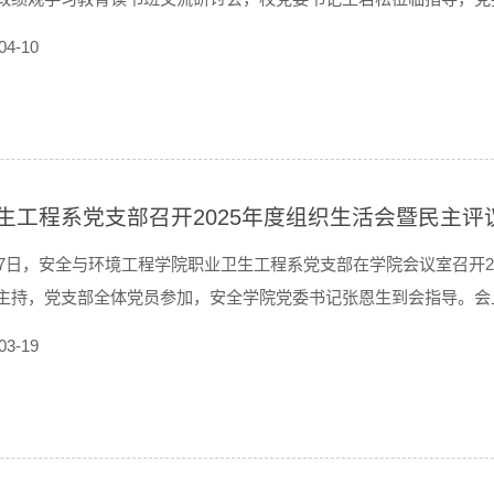
记张恩生主持会议，马克思主义学院党委书记徐波、副院长宋开金，
04-10
实际，围绕“政绩为谁而树、树什么样的政...
生工程系党支部召开2025年度组织生活会暨民主评
17日，安全与环境工程学院职业卫生工程系党支部在学院会议室召开
主持，党支部全体党员参加，安全学院党委书记张恩生到会指导。会
了过去一年支部在思想政治建设、教学科研、人才培养等方面取得的
03-19
挖思想根源，并提出了下一步整改方向和措...