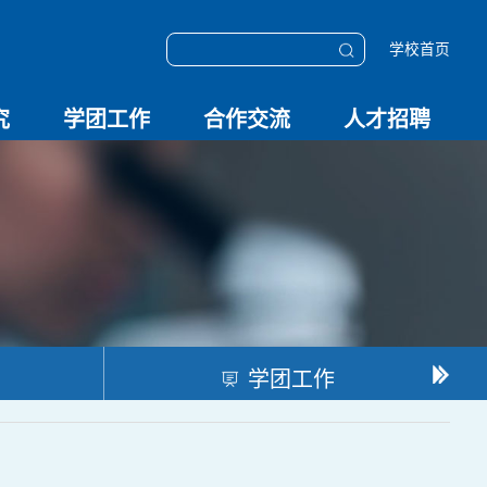
学校首页
究
学团工作
合作交流
人才招聘
学团动态
科技创新
校园文化
OESHPC专委会
应急学院
对外交流
校友工作
招聘启事
招聘系统
学团工作