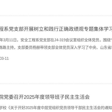
程系党支部开展树立和践行正确政绩观专题集体学
26年3月11日，安全工程系党支部在J4-319会议室组织全体党员，
路路主持，支部委员杨赫带领支部全体党员深入学习了中央、山东省
路路结合院系发展与立德树人根本任务，深入阐述了正确政绩观的深
03-11
特色社会主义思想武装头脑，自觉将师生...
院党委召开2025年度领导班子民主生活会
学校《关于开好2025年度中层党组织党员领导干部民主生活会的通知