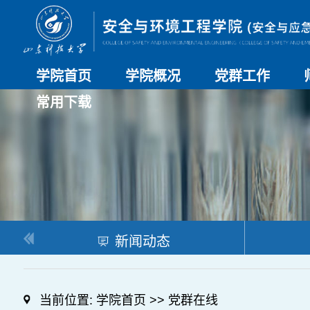
学院首页
学院概况
党群工作
常用下载
学院介绍
历史沿革
现任领导
组织机构
系部介绍
党建动态
理论学习
特色党建
支部风采
工会工作
研究生培养
日常管理
科研工作
本科教学
合作交流
新闻动态
当前位置:
学院首页
>>
党群在线