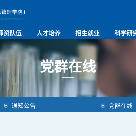
师资队伍
人才培养
招生就业
科学研
师资总览
导师名录
教师简介
教学管理制度
本科生教育
研究生教育
实验教学
学院招生
院系介绍
就业创业
科研团队
科研项目
科研奖励
科研进展
学术交流
党群在线
通知公告
党群在线