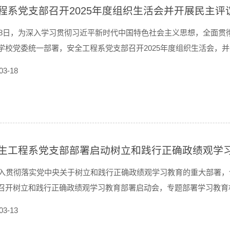
程系党支部召开2025年度组织生活会并开展民主评
18日，为深入学习贯彻习近平新时代中国特色社会主义思想，全面
学校党委统一部署，安全工程系党支部召开2025年度组织生活会，
先向全体党员教师传达了学校党委关于开好本次组织生活会和开展民
03-18
战、持久战的决心和恒心，锲而不舍落实中...
生工程系党支部部署启动树立和践行正确政绩观学
入贯彻落实党中央关于树立和践行正确政绩观学习教育的重大部署，
召开树立和践行正确政绩观学习教育部署启动会，专题部署学习教育
议和通知精神，解读文件核心要义与实施要求。李威君传达学校委党
03-13
关工作提供了根本遵循。会上，支部书记孟...