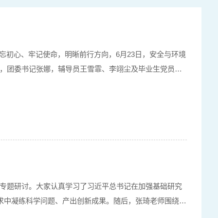
忘初心、牢记使命，明晰前行方向，6月23日，安全与环境
恩生，团委书记张娜，辅导员王雪霏、李翊尘及毕业生党员代
党员代表回顾各自在校求学成长历程和成长感悟，由衷感谢
精神”专题研讨。大家认真学习了习近平总书记在加强基础研究
求中凝练科学问题、产出创新成果。随后，张琦老师围绕访