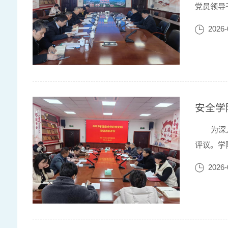
党员领导
主持，学
2026-
会议方案
安全学
为深
评议。学
程系、环
2026-
工作开展