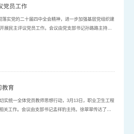
议党员工作
贯彻落实党的二十届四中全会精神，进一步加强基层党组织建
并开展民主评议党员工作。会议由党支部书记孙路路主持。
主评议党员工作的相关要求，强调要以此次会议为契机，
习教育
切实统一全体党员教师思想行动，3月13日，职业卫生工程
相关工作。会议由支部书记孟祥豹主持。徐翠翠传达了中
有关要求，明确了学习教育的推进路径和工作标准，为支