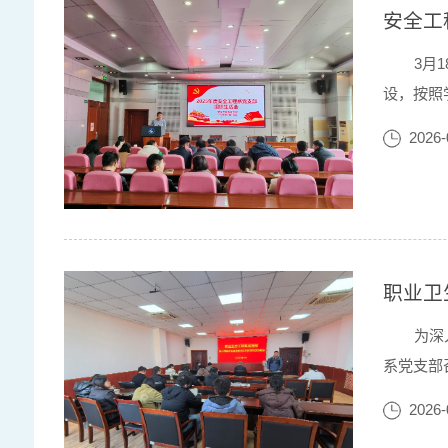
安全工
3月
设，按照
孙路路首
2026-
以打攻坚
职业卫
为深
系党支部
央有关会
2026-
部开展相