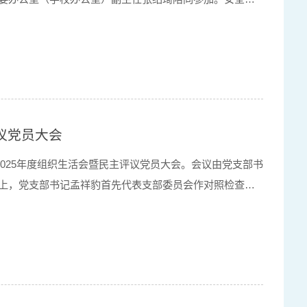
以及安全学院党委领导班子成员参加会议。与会成员结合
议党员大会
2025年度组织生活会暨民主评议党员大会。会议由党支部书
上，党支部书记孟祥豹首先代表支部委员会作对照检查，
成绩，按照组织生活会要求实事求是剖析了存在的问题与