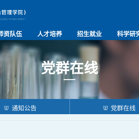
师资队伍
人才培养
招生就业
科学研
师资总览
导师名录
教师简介
教学管理制度
本科生教育
研究生教育
实验教学
学院招生
院系介绍
就业创业
科研团队
科研项目
科研奖励
科研进展
学术交流
党群在线
通知公告
党群在线