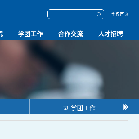
学校首页
究
学团工作
合作交流
人才招聘
学团动态
科技创新
校园文化
OESHPC专委会
应急学院
对外交流
校友工作
招聘启事
招聘系统
学团工作