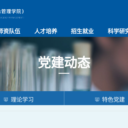
师资队伍
人才培养
招生就业
科学研
师资总览
导师名录
教师简介
教学管理制度
本科生教育
研究生教育
实验教学
学院招生
院系介绍
就业创业
科研团队
科研项目
科研奖励
科研进展
学术交流
党建动态
理论学习
特色党建