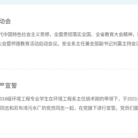
动会
平新时代中国特色社会主义思想，全面贯彻落实全国、全省教育大会精
大会暨师德教育活动启动会议。安全系主任兼支部副书记刘震主持会
德情操、扎实学识、仁爱之...
严宣誓
018级环境工程专业学生在环境工程系主任胡术刚的带领下，于202
员同志和尼布湾污水厂的党员同志一起，在党旗下进行宣誓。党员们
党和人民牺牲一切，永不叛...