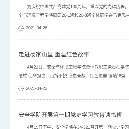
为庆祝中国共产党建党100周年，重温党的光辉历程
全与环境工程学院硕研20-1班和20-3班全体同学在马
学们讲解红色文化发展历程。邱老师从马克思、恩格斯发表
2021-04-26
走进杨家山里 重温红色故事
4月21日，安全与环境工程学院全体教职工党员在学
砥柱 使命担当、百折不挠 浴血奋战、红色堡垒 铜墙铁
定，百折不挠、坚韧不拔，敢为人先、牺牲奉献，家国情怀、
2021-04-22
安全学院开展第一期党史学习教育读书班
​4月19日下午，安全学院在J4-321召开第一期