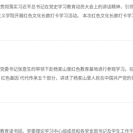
，贯彻落实习近平总书记在党史学习教育动员大会上的讲话精神，引领
克思主义学院开展红色文化长廊打卡学习活动。 本次红色文化长廊打
《共产党宣言》讲起，讲述了马...
院党委书记张恩生的带领下赴杨家山里红色教育基地进行参观学习。
壁、红色基因 代代传承五个部分，讲述了杨家山里人民在中国共产党
军民同心的使命担当精...
党史学习教育读书班。党委理论学习中心组成员和各党支部书记及学生工