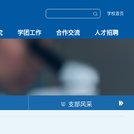
学校首页
究
学团工作
合作交流
人才招聘
学团动态
科技创新
校园文化
OESHPC专委会
应急学院
对外交流
校友工作
招聘启事
招聘系统
支部风采