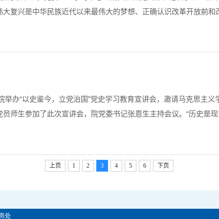
伟大复兴是中华民族近代以来最伟大的梦想、正确认识改革开放前和
史、新中国史等，在学懂...
全学院举办“以史鉴今，立党治国”党史学习教育宣讲会，邀请马克思
党员师生参加了此次宣讲会，院党委书记张恩生主持会议。“历史是
那样，也才能搞清楚这...
上页
1
2
3
4
5
6
下页
务处