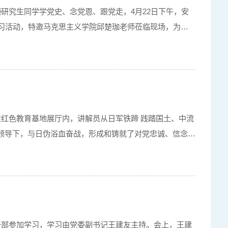
研究生同学学党史、念党恩、跟党走，4月22日下午，安
卡学习活动，特邀马克思主义学院邱楚珈老师莅临现场，为同
在红色教育基地展厅内，讲解员从日军铁蹄 践踏国土、中流
的领导下，与日伪浴血奋战，形成和铸就了对党忠诚、信念坚
作干部参加学习，学习由党委副书记王建友主持。会上，王建