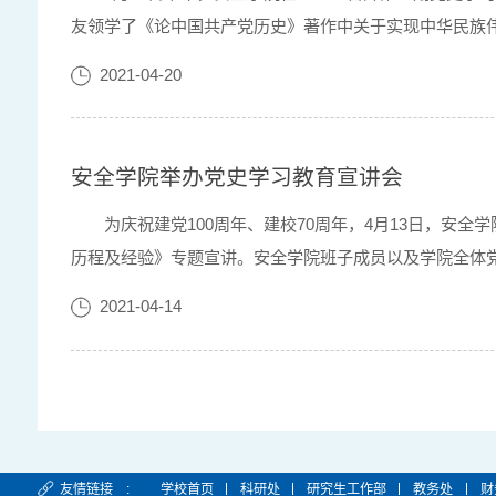
友领学了《论中国共产党历史》著作中关于实现中华民族
王建友强调，要深入学习中国共产党历史，正确认识中国革命
2021-04-20
安全学院举办党史学习教育宣讲会
为庆祝建党100周年、建校70周年，4月13日，安
历程及经验》专题宣讲。安全学院班子成员以及学院全体
个国家从哪里来，才能弄懂这个国家今天怎么会是这样而不是
2021-04-14
友情链接 :
学校首页
科研处
研究生工作部
教务处
财