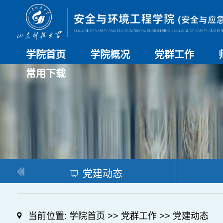
学院首页
学院概况
党群工作
常用下载
学院介绍
历史沿革
现任领导
组织机构
系部介绍
党建动态
理论学习
特色党建
支部风采
工会工作
研究生培养
日常管理
科研工作
本科教学
合作交流
党建动态
当前位置:
学院首页
>>
党群工作
>>
党建动态