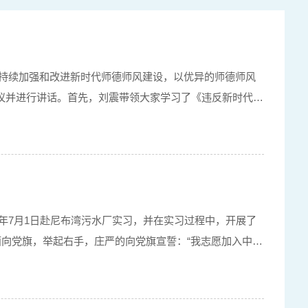
神，持续加强和改进新时代师德师风建设，以优异的师德师风
议并进行讲话。首先，刘震带领大家学习了《违反新时代高
1年7月1日赴尼布湾污水厂实习，并在实习过程中，开展了
面向党旗，举起右手，庄严的向党旗宣誓：“我志愿加入中国