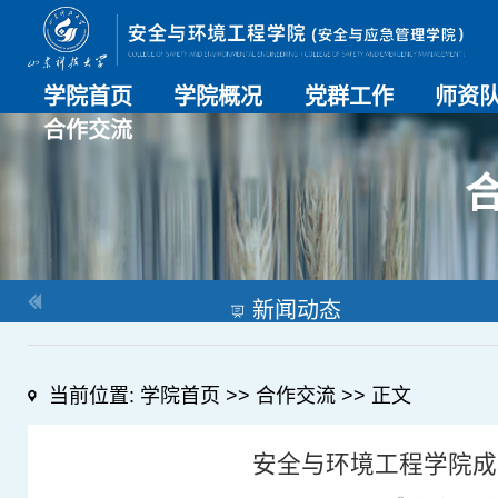
学院首页
学院概况
党群工作
师资
合作交流
学院介绍
历史沿革
现任领导
组织机构
系部介绍
党建动态
理论学习
特色党建
支部风采
工会工作
师资总
导师名
教师简
OESHPC专委会
应急学院
对外交流
校友工作
新闻动态
当前位置:
学院首页
>>
合作交流
>> 正文
安全与环境工程学院成