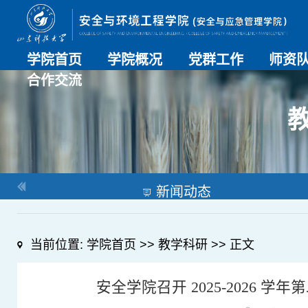
学院首页
学院概况
党群工作
师资
合作交流
学院介绍
历史沿革
现任领导
组织机构
系部介绍
党建动态
理论学习
特色党建
支部风采
工会工作
师资总
导师名
教师简
OESHPC专委会
应急学院
对外交流
校友工作
新闻动态
当前位置:
学院首页
>>
教学科研
>> 正文
安全学院召开 2025-2026