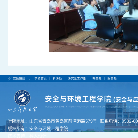
友情链接 :
学校首页
科研处
研究生工作部
教务处
财务处
学院地址：山东省青岛市黄岛区前湾港路579号
联系电话：0532-806
版权所有：安全与环境工程学院
技术支持：科大设计