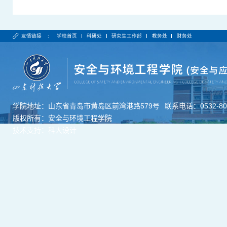
友情链接 :
学校首页
科研处
研究生工作部
教务处
财务处
学院地址：山东省青岛市黄岛区前湾港路579号
联系电话：0532-806
版权所有：安全与环境工程学院
技术支持：科大设计