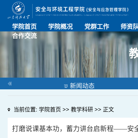
学院首页
学院概况
党群工作
师资
合作交流
学院介绍
历史沿革
现任领导
组织机构
系部介绍
党建动态
理论学习
特色党建
支部风采
工会工作
师资总
导师名
教师简
OESHPC专委会
应急学院
对外交流
校友工作
新闻动态
当前位置:
学院首页
>>
教学科研
>> 正文
打磨说课基本功，蓄力讲台启新程——安全