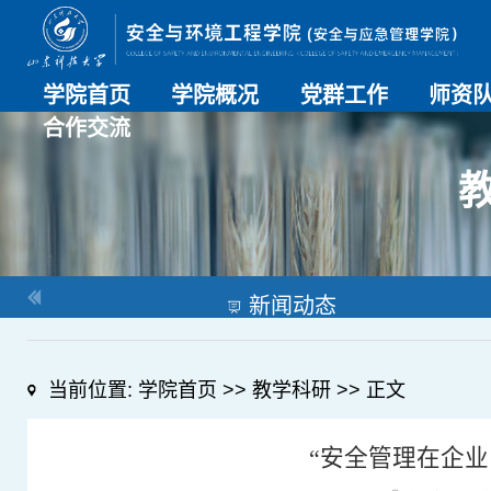
学院首页
学院概况
党群工作
师资
合作交流
学院介绍
历史沿革
现任领导
组织机构
系部介绍
党建动态
理论学习
特色党建
支部风采
工会工作
师资总
导师名
教师简
OESHPC专委会
应急学院
对外交流
校友工作
新闻动态
当前位置:
学院首页
>>
教学科研
>> 正文
“安全管理在企