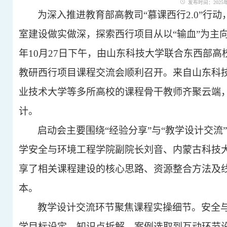
发布时间：2025年1
为深入推进教育部高教司
“慕课西行2.0”
室建设做实做深，探索西行项目从以“输血”为主向
年
10
月
2
7
日下午，
由山东科技大学联合东西部高
教研西行项目
课程交流会
顺利召开。来自山东科
业技术大学等多所高校的
课程骨干教师
齐聚云端
计。
启动会
主要
围绕
“经验分享”与“教学设计交流
学安全与环境工程学院副院长刘音、内蒙古科技
享了
相关课程
建设的核心思路、资源整合方法及
本。
教学设计交流环节聚焦课程实操细节。安全
学目标设定、知识点拆解、案例选取到互动环节