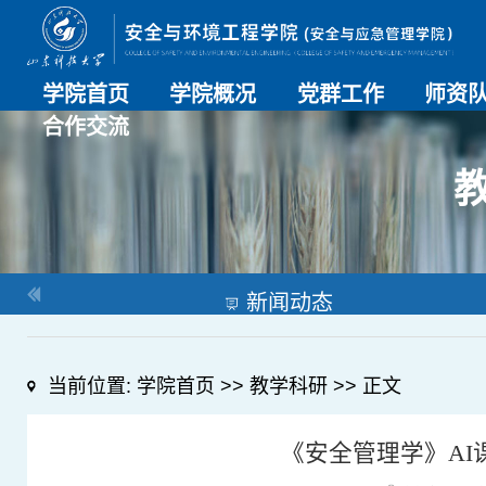
学院首页
学院概况
党群工作
师资
合作交流
学院介绍
历史沿革
现任领导
组织机构
系部介绍
党建动态
理论学习
特色党建
支部风采
工会工作
师资总
导师名
教师简
OESHPC专委会
应急学院
对外交流
校友工作
新闻动态
当前位置:
学院首页
>>
教学科研
>> 正文
《安全管理学》AI