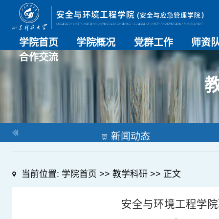
学院首页
学院概况
党群工作
师资
合作交流
学院介绍
历史沿革
现任领导
组织机构
系部介绍
党建动态
理论学习
特色党建
支部风采
工会工作
师资总
导师名
教师简
OESHPC专委会
应急学院
对外交流
校友工作
新闻动态
当前位置:
学院首页
>>
教学科研
>> 正文
安全与环境工程学院