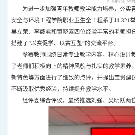
发布时间：2025年1
为进一步加强青年教师教学能力培养，夯实
安全与环境工程学院
职业卫生
全工程系于
J4-32
吴立荣、李威君和董晓素四位经验丰富的老师担
搭建了
“以赛促学、以赛互鉴”的交流平台。
参赛教师
围绕日常
专业教学内容
，精心设计
了老师们积极向上的精神风貌与扎实的教学素养
新
特色
等
方面进行了细致的点评
，并提出宝贵建
不断汲取优秀经验，持续提升教学水平。
经评委综合评议，最终
推选
刘强、吴明跃两