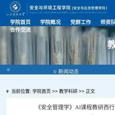
学院首页
学院概况
党群工作
师资
合作交流
学院介绍
历史沿革
现任领导
组织机构
系部介绍
党建动态
理论学习
特色党建
支部风采
工会工作
师资总
导师名
教师简
OESHPC专委会
应急学院
对外交流
校友工作
新闻动态
当前位置:
学院首页
>>
教学科研
>> 正文
《安全管理学》AI课程教研西