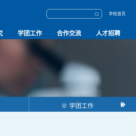
学校首页
究
学团工作
合作交流
人才招聘
学团动态
科技创新
校园文化
OESHPC专委会
应急学院
对外交流
校友工作
招聘启事
招聘系统
学团工作