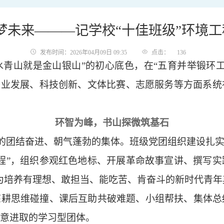
未来———记学校“十佳班级”环境工程
发布时间：2026年04月09日 09:35
点击：
136
“绿水青山就是金山银山”的初心底色，在“五育并举锻
学业发展、科技创新、文体比赛、志愿服务等方面系
环智为峰，书山探微筑基石
组成的团结奋进、朝气蓬勃的集体。班级党团组织建设扎实
程”，组织参观红色地标、开展革命故事宣讲、撰写
，为培养有理想、敢担当、能吃苦、肯奋斗的新时代青
深耕思维碰撞、课后互助共破难题、小组帮扶、集体总
意进取的学习型团体。