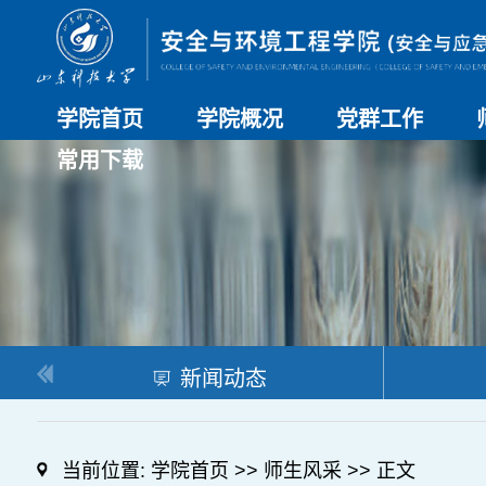
学院首页
学院概况
党群工作
常用下载
学院介绍
历史沿革
现任领导
组织机构
系部介绍
党建动态
理论学习
特色党建
支部风采
工会工作
研究生培养
日常管理
科研工作
本科教学
合作交流
新闻动态
当前位置:
学院首页
>>
师生风采
>> 正文