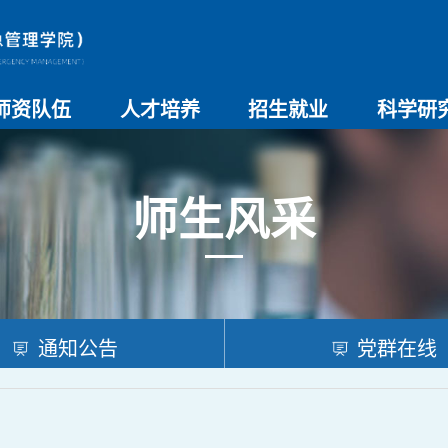
师资队伍
人才培养
招生就业
科学研
师资总览
导师名录
教师简介
教学管理制度
本科生教育
研究生教育
实验教学
学院招生
院系介绍
就业创业
科研团队
科研项目
科研奖励
科研进展
学术交流
师生风采
通知公告
党群在线