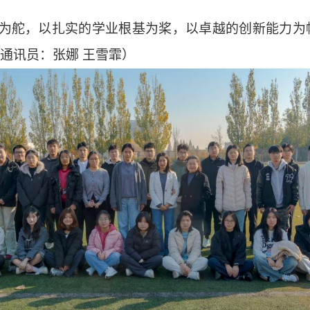
信念为舵，以扎实的学业根基为桨，以卓越的创新能力
通讯员：张娜
王雪霏）