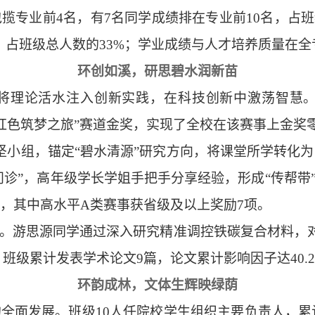
包揽专业前
4名，有7名同学成绩排在专业前10名，占班
，占班级总人数的33%；学业成绩与人才培养质量在
环创如溪，研思碧水润新苗
将理论活水注入创新实践，在科技创新中激荡智慧
年红色筑梦之旅”赛道金奖，实现了全校在该赛事上金奖
坚小组，锚定“碧水清源”研究方向，将课堂所学转化
问诊”，高年级学长学姐手把手分享经验，形成“传帮带
，其中高水平A类赛事获省级及以上奖励7项。
。游思源同学通过深入研究精准调控铁碳复合材料，
上发表学术论文。班级累计发表学术论文9篇，论文累计影响因子达40
环韵成林，文体生辉映绿荫
的全面发展。班级
10人任院校学生组织主要负责人，累