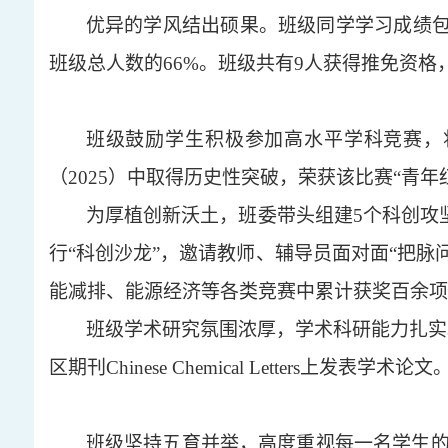
优异的学风结出硕果。班级同学学习成绩
班级总人数的66%。班级共有9人获得推免资格
班级鼓励学生积极参加高水平学科竞赛，
（
2025）中取得历史性突破，荣获该比赛“青
为厚植创新沃土，班委带头组建
5个科创攻
行“科创沙龙”，邀请教师、辅导员面对面“把脉
能减排、能源经济等各类竞赛中累计获奖百余项
班级学术研究氛围浓厚，学术科研能力扎实
区期刊Chinese Chemical Letters
班级坚持五育并举，高度重视每一名学生