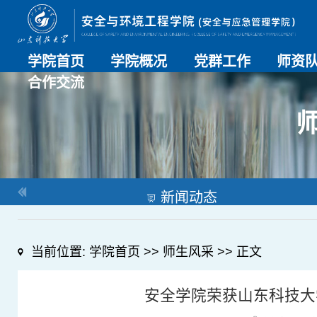
学院首页
学院概况
党群工作
师资
合作交流
学院介绍
历史沿革
现任领导
组织机构
系部介绍
党建动态
理论学习
特色党建
支部风采
工会工作
师资总
导师名
教师简
OESHPC专委会
应急学院
对外交流
校友工作
新闻动态
当前位置:
学院首页
>>
师生风采
>> 正文
安全学院荣获山东科技大