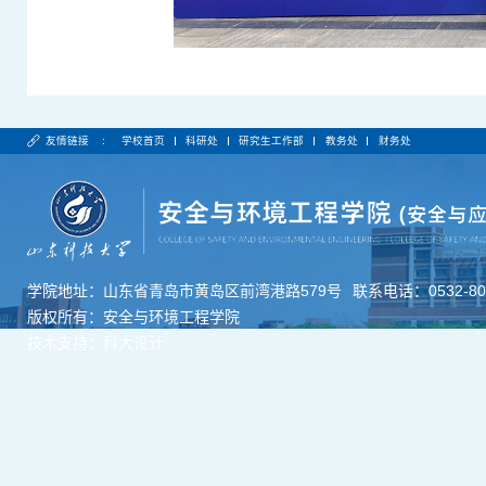
友情链接 :
学校首页
科研处
研究生工作部
教务处
财务处
学院地址：山东省青岛市黄岛区前湾港路579号
联系电话：0532-806
版权所有：安全与环境工程学院
技术支持：科大设计