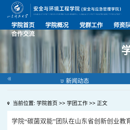
学院首页
学院概况
党群工作
师资
合作交流
学院介绍
历史沿革
现任领导
组织机构
系部介绍
党建动态
理论学习
特色党建
支部风采
工会工作
师资总
导师名
教师简
OESHPC专委会
应急学院
对外交流
校友工作
新闻动态
当前位置:
学院首页
>>
学团工作
>> 正文
学院“碳菌双能”团队在山东省创新创业教