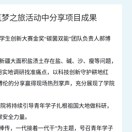
色筑梦之旅活动中分享项目成果
学生创新大赛
金奖
“碳菌双能”团队
负责人
郝博
，新疆大面积盐渍土存在盐、碱、沙、瘦等问题，
，用实地调研找准痛点，以科技创新守护耕地红
郝博伦的分享赢得现场热烈掌声，充分展现了
学
院
学院将持续引导青年学子扎根祖国大地做科研，
献安全力量。
棒传，一代接着一代干”为主题，号召青年学子