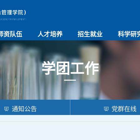
师资队伍
人才培养
招生就业
科学研
师资总览
导师名录
教师简介
教学管理制度
本科生教育
研究生教育
实验教学
学院招生
院系介绍
就业创业
科研团队
科研项目
科研奖励
科研进展
学术交流
学团工作
通知公告
党群在线