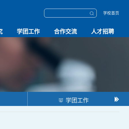
学校首页
究
学团工作
合作交流
人才招聘
学团动态
科技创新
校园文化
OESHPC专委会
应急学院
对外交流
校友工作
招聘启事
招聘系统
学团工作