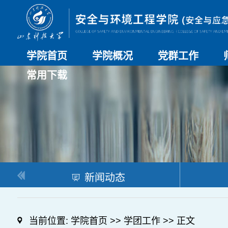
学院首页
学院概况
党群工作
常用下载
学院介绍
历史沿革
现任领导
组织机构
系部介绍
党建动态
理论学习
特色党建
支部风采
工会工作
研究生培养
日常管理
科研工作
本科教学
合作交流
新闻动态
当前位置:
学院首页
>>
学团工作
>> 正文