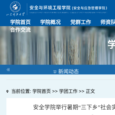
学院首页
学院概况
党群工作
师资
合作交流
学院介绍
历史沿革
现任领导
组织机构
系部介绍
党建动态
理论学习
特色党建
支部风采
工会工作
师资总
导师名
教师简
OESHPC专委会
应急学院
对外交流
校友工作
新闻动态
当前位置:
学院首页
>>
学团工作
>> 正文
安全学院举行暑期“三下乡”社会