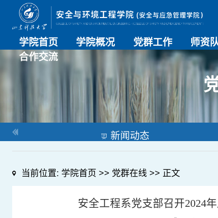
学院首页
学院概况
党群工作
师资
合作交流
学院介绍
历史沿革
现任领导
组织机构
系部介绍
党建动态
理论学习
特色党建
支部风采
工会工作
师资总
导师名
教师简
OESHPC专委会
应急学院
对外交流
校友工作
新闻动态
当前位置:
学院首页
>>
党群在线
>> 正文
安全工程系党支部召开202