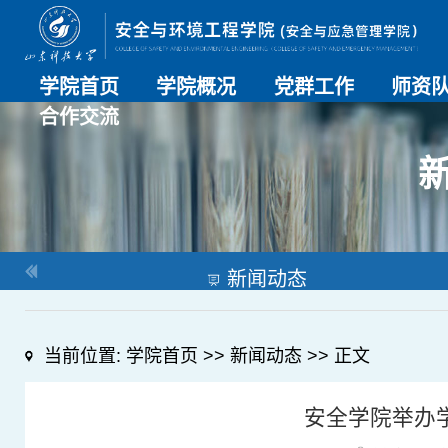
学院首页
学院概况
党群工作
师资
合作交流
学院介绍
历史沿革
现任领导
组织机构
系部介绍
党建动态
理论学习
特色党建
支部风采
工会工作
师资总
导师名
教师简
OESHPC专委会
应急学院
对外交流
校友工作
新闻动态
当前位置:
学院首页
>>
新闻动态
>> 正文
安全学院举办