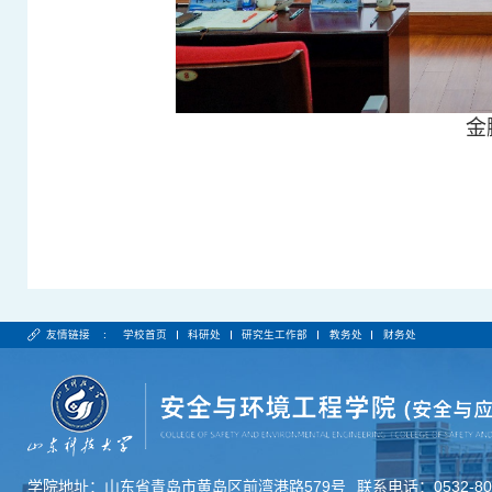
金
友情链接 :
学校首页
科研处
研究生工作部
教务处
财务处
学院地址：山东省青岛市黄岛区前湾港路579号
联系电话：0532-806