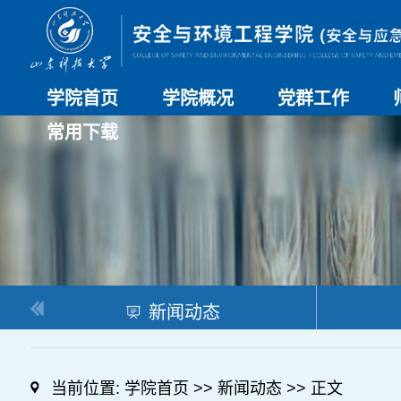
学院首页
学院概况
党群工作
常用下载
学院介绍
历史沿革
现任领导
组织机构
系部介绍
党建动态
理论学习
特色党建
支部风采
工会工作
研究生培养
日常管理
科研工作
本科教学
合作交流
新闻动态
当前位置:
学院首页
>>
新闻动态
>> 正文