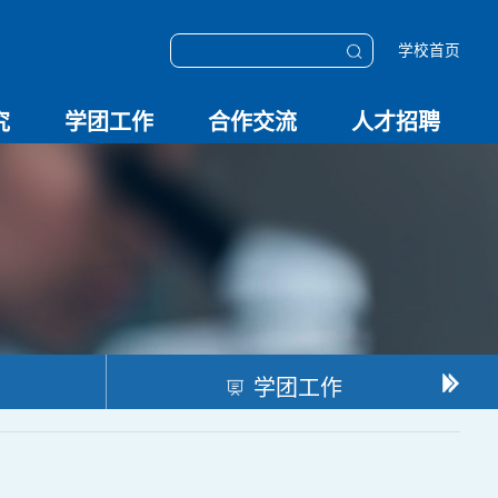
学校首页
究
学团工作
合作交流
人才招聘
学团动态
科技创新
校园文化
OESHPC专委会
应急学院
对外交流
校友工作
招聘启事
招聘系统
学团工作