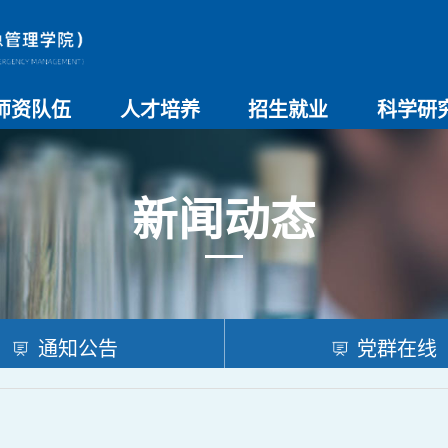
师资队伍
人才培养
招生就业
科学研
师资总览
导师名录
教师简介
教学管理制度
本科生教育
研究生教育
实验教学
学院招生
院系介绍
就业创业
科研团队
科研项目
科研奖励
科研进展
学术交流
新闻动态
通知公告
党群在线