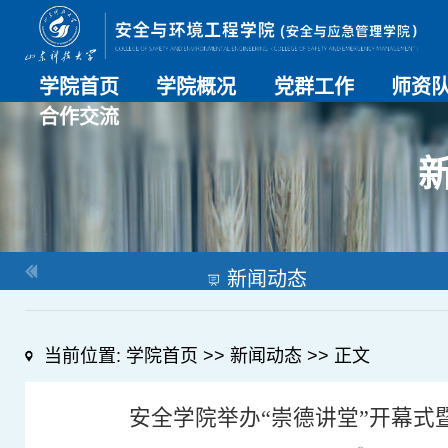
学院首页
学院概况
党群工作
师资
合作交流
学院介绍
历史沿革
现任领导
组织机构
系部介绍
党建动态
理论学习
特色党建
支部风采
工会工作
师资总
导师名
教师简
OESHPC专委会
应急学院
对外交流
校友工作
新闻动态
当前位置:
学院首页
>>
新闻动态
>> 正文
安全学院举办“崇德讲堂”开幕式