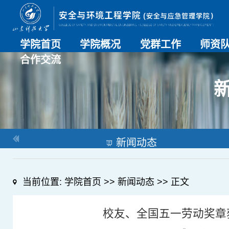
学院首页
学院概况
党群工作
师资
合作交流
学院介绍
历史沿革
现任领导
组织机构
系部介绍
党建动态
理论学习
特色党建
支部风采
工会工作
师资总
导师名
教师简
OESHPC专委会
应急学院
对外交流
校友工作
新闻动态
当前位置:
学院首页
>>
新闻动态
>> 正文
校友、全国五一劳动奖章