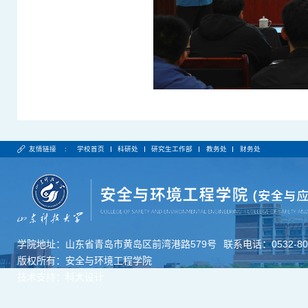
友情链接 :
学校首页
科研处
研究生工作部
教务处
财务处
学院地址：山东省青岛市黄岛区前湾港路579号
联系电话：0532-806
版权所有：安全与环境工程学院
技术支持：科大设计