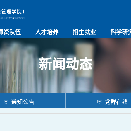
师资队伍
人才培养
招生就业
科学研
师资总览
导师名录
教师简介
教学管理制度
本科生教育
研究生教育
实验教学
学院招生
院系介绍
就业创业
科研团队
科研项目
科研奖励
科研进展
学术交流
新闻动态
通知公告
党群在线