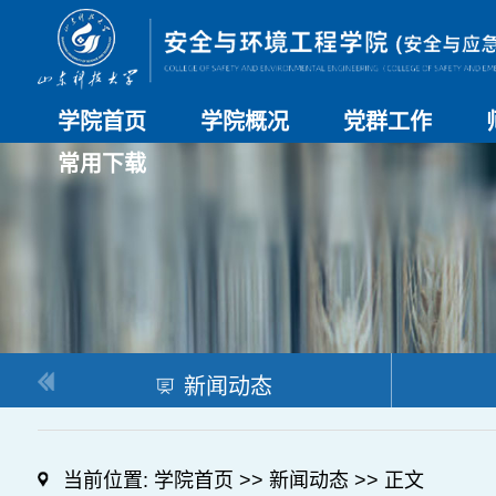
学院首页
学院概况
党群工作
常用下载
学院介绍
历史沿革
现任领导
组织机构
系部介绍
党建动态
理论学习
特色党建
支部风采
工会工作
研究生培养
日常管理
科研工作
本科教学
合作交流
新闻动态
当前位置:
学院首页
>>
新闻动态
>> 正文