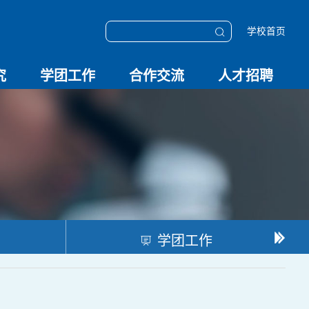
学校首页
究
学团工作
合作交流
人才招聘
学团动态
科技创新
校园文化
OESHPC专委会
应急学院
对外交流
校友工作
招聘启事
招聘系统
学团工作