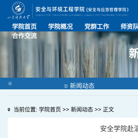
学院首页
学院概况
党群工作
师资
合作交流
学院介绍
历史沿革
现任领导
组织机构
系部介绍
党建动态
理论学习
特色党建
支部风采
工会工作
师资总
导师名
教师简
OESHPC专委会
应急学院
对外交流
校友工作
新闻动态
当前位置:
学院首页
>>
新闻动态
>> 正文
安全学院赴