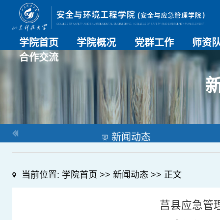
学院首页
学院概况
党群工作
师资
合作交流
学院介绍
历史沿革
现任领导
组织机构
系部介绍
党建动态
理论学习
特色党建
支部风采
工会工作
师资总
导师名
教师简
OESHPC专委会
应急学院
对外交流
校友工作
新闻动态
当前位置:
学院首页
>>
新闻动态
>> 正文
莒县应急管