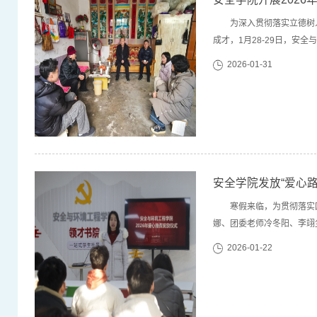
为深入贯彻落实立德树
成才，1月28-29日，安
坊、济宁走访经济困难学生
2026-01-31
送到学生家中、心坎上。在
安全学院发放“爱心
寒假来临，为贯彻落实
娜、团委老师冷冬阳、李翊
心路费”绝非简单的物质支
2026-01-22
乡、成长成才的殷切期望。