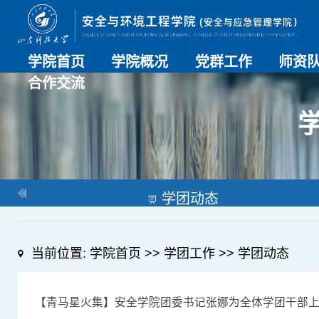
学院首页
学院概况
党群工作
师资
合作交流
学院介绍
历史沿革
现任领导
组织机构
系部介绍
党建动态
理论学习
特色党建
支部风采
工会工作
师资总
导师名
教师简
OESHPC专委会
应急学院
对外交流
校友工作
学团动态
当前位置:
学院首页
>>
学团工作
>>
学团动态
【青马星火集】安全学院团委书记张娜为全体学团干部