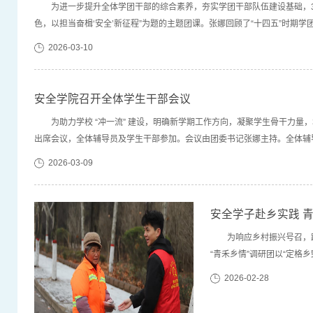
为进一步提升全体学团干部的综合素养，夯实学团干部队伍建设基础，3月
色，以担当奋楫‘安全’新征程”为题的主题团课。张娜回顾了“十四五”时
验不足，并部署“十五五”时期的重点工作。她强调，当前正值学校“冲一流”建
2026-03-10
安全学院召开全体学生干部会议
为助力学校 “冲一流” 建设，明确新学期工作方向，凝聚学生骨干力量，
出席会议，全体辅导员及学生干部参加。会议由团委书记张娜主持。全体辅
体活动、科技创新、公寓安全、奖助贷补勤等各项工作进行总结，明确新学期
2026-03-09
安全学子赴乡实践 
为响应乡村振兴号召，
“青禾乡情”调研团以“定格
研、安全守护三大方向，将
2026-02-28
责任担当，为乡村发展注入