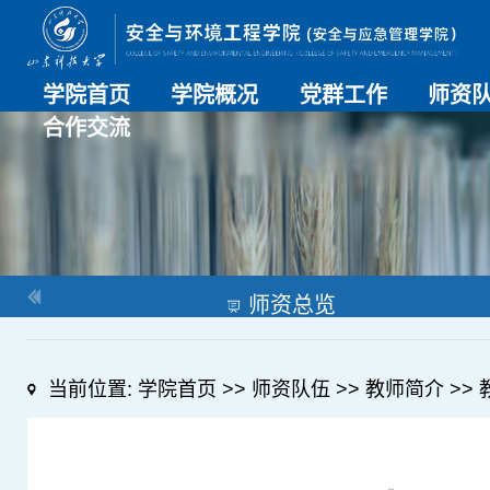
学院首页
学院概况
党群工作
师资
合作交流
学院介绍
历史沿革
现任领导
组织机构
系部介绍
党建动态
理论学习
特色党建
支部风采
工会工作
师资总
导师名
教师简
OESHPC专委会
应急学院
对外交流
校友工作
师资总览
当前位置:
学院首页
>>
师资队伍
>>
教师简介
>>