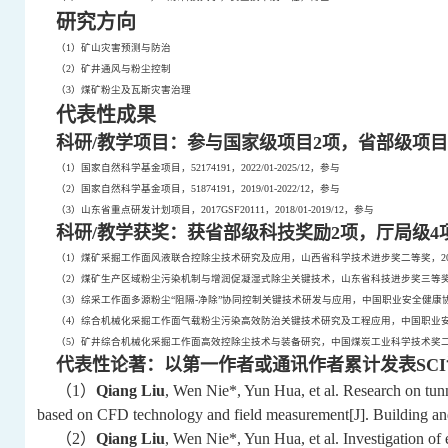
研究方向
（
1
）矿山灾害预测与防治
（
2
）矿井通风与粉尘控制
（
3
）煤矿粉尘及瓦斯灾害治理
代表性成果
科研
/
教学项目：参与国家级项目
2
项，省部级项目
（
1
）国家自然科学基金项目，
52174191
，
2022/01-2025/12
，参与
（
2
）国家自然科学基金项目，
51874191
，
2019/01-2022/12
，参与
（
3
）山东省重点研发计划项目，
2017GSF20111
，
2018/01-2019/12
，参与
科研
/
教学获奖：获省部级科技奖励
2
项，厅局级
4
（
1
）煤矿采掘工作面风液联合控除尘技术研究及应用，山西省科学技术进步奖二等奖，
2
（
2
）煤矿生产区域粉尘污染机制与增润促凝湿式除尘关键技术，山东省科技进步奖三等
（
3
）综采工作面多源粉尘“阻隔
-
净除”协同控制关键技术研发与应用，中国职业安全健康
（
4
）综合机械化采掘工作面气载粉尘污染高效防治关键技术研究及工程应用，中国职业
（
5
）矿井综合机械化采掘工作面高效控除尘技术与装备研究，中国煤炭工业科学技术奖
代表性论著：以第一作者或通讯作者累计发表
SCI
（
1
）
Qiang Liu
, Wen Nie*, Yun Hua, et al. Research on tunne
based on CFD technology and field measurement[J]. Building a
（
2
）
Qiang Liu
, Wen Nie*, Yun Hua, et al. Investigation of e