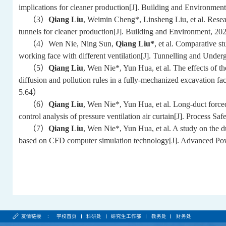
implications for cleaner production[J]. Building and Environmen
（
3
）
Qiang Liu
, Weimin Cheng*, Linsheng Liu, et al. Resear
tunnels for cleaner production[J]. Building and Environment, 20
（
4
）
Wen Nie, Ning Sun,
Qiang Liu*
, et al. Comparative st
working face with different ventilation[J]. Tunnelling and Und
（
5
）
Qiang Liu
, Wen Nie*, Yun Hua, et al. The effects of the
diffusion and pollution rules in a fully-mechanized excavation 
5.64
）
（
6
）
Qiang Liu
, Wen Nie*, Yun Hua, et al. Long-duct forced
control analysis of pressure ventilation air curtain[J]. Process 
（
7
）
Qiang Liu
, Wen Nie*, Yun Hua, et al. A study on the du
based on CFD computer simulation technology[J]. Advanced Po
友情链接 :
学校首页
科研处
研究生工作部
教务处
财务处