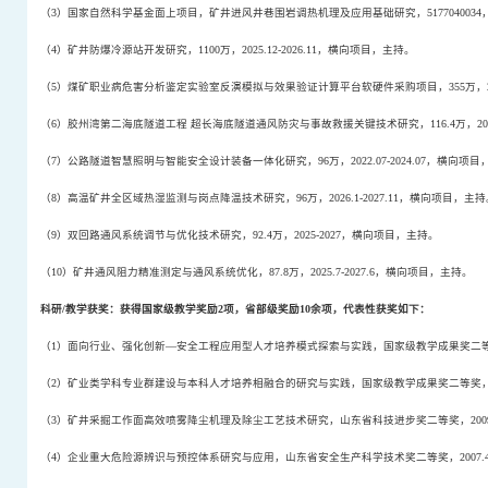
（
3
）国家自然科学基金面上项目，矿井进风井巷围岩调热机理及应用基础研究，
5177040034
（
4
）矿井防爆冷源站开发研究，
1100
万，
2025.12-2026.11
，横向项目，主持。
（
5
）煤矿职业病危害分析鉴定实验室反演模拟与效果验证计算平台软硬件采购项目，
355
万，
（
6
）胶州湾第二海底隧道工程
超长海底隧道通风防灾与事故救援关键技术研究，
116.4
万，
20
（
7
）公路隧道智慧照明与智能安全设计装备一体化研究，
96
万，
2022.07-2024.07
，横向项目
（
8
）高温矿井全区域热湿监测与岗点降温技术研究，
96
万，
2026.1-2027.11
，横向项目，主持
（
9
）双回路通风系统调节与优化技术研究，
92.4
万，
2025-2027
，横向项目，主持。
（
10
）矿井通风阻力精准测定与通风系统优化，
87.8
万，
2025.7-2027.6
，横向项目，主持。
科研
/
教学获奖：获得国家级教学奖励
2
项，省部级奖励
10
余项，代表性获奖如下：
（
1
）面向行业、强化创新
—
安全工程应用型人才培养模式探索与实践，国家级教学成果奖二
（
2
）矿业类学科专业群建设与本科人才培养相融合的研究与实践，国家级教学成果奖二等奖
（
3
）矿井采掘工作面高效喷雾降尘机理及除尘工艺技术研究，山东省科技进步奖二等奖，
200
（
4
）企业重大危险源辨识与预控体系研究与应用，山东省安全生产科学技术奖二等奖，
2007.