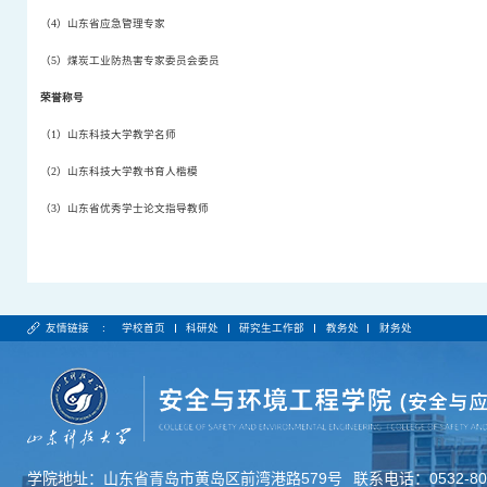
（
4
）山东省应急管理专家
（
5
）煤炭工业防热害专家委员会委员
荣誉称号
（
1
）山东科技大学教学名师
（
2
）山东科技大学教书育人楷模
（
3
）山东省优秀学士论文指导教师
友情链接 :
学校首页
科研处
研究生工作部
教务处
财务处
学院地址：山东省青岛市黄岛区前湾港路579号
联系电话：0532-806