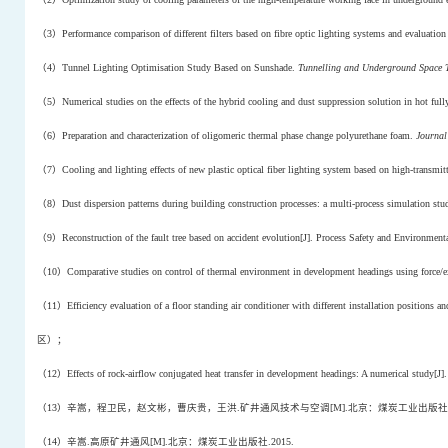
（
3
）
Performance comparison of different filters based on fibre optic lighting systems and evaluation o
（
4
）
Tunnel Lighting Optimisation Study Based on Sunshade.
Tunnelling and Underground Space 
（
5
）
Numerical studies on the effects of the hybrid cooling and dust suppression solution in hot fu
（
6
）
Preparation and characterization of oligomeric thermal phase change polyurethane foam.
Journal
（
7
）
Cooling and lighting effects of new plastic optical fiber lighting system based on high-transmit
（
8
）
Dust dispersion patterns during building construction processes: a multi-process simulation stu
（
9
）
Reconstruction of the fault tree based on accident evolution[J]. Process Safety and Environment
（
10
）
Comparative studies on control of thermal environment in development headings using force/e
（
11
）
Efficiency evaluation of a floor standing air conditioner with different installation positions 
区）；
（
12
）
Effects of rock-airflow conjugated heat transfer in development headings: A numerical study[J]
（
13
）辛嵩，程卫民，赵文彬，曹庆贵，王洪
.
矿井通风技术与空调
[M].
北京：煤炭工业出版社
（
14
）辛嵩
.
高原矿井通风
[M].
北京：煤炭工业出版社
.2015.