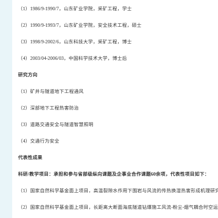
（
1
）
1986/9-1990/7
，山东矿业学院，采矿工程，学士
（
2
）
1990/9-1993/7
，山东矿业学院，安全技术工程，硕士
（
3
）
1998/9-2002/6
，山东科技大学，采矿工程，博士
（
4
）
2003/04-2006/03
，中国科学技术大学，博士后
研究方向
（
1
）矿井与隧道地下工程通风
（
2
）深部地下工程热害防治
（
3
）道路交通安全与隧道智慧照明
（
4
）交通行为安全
代表性成果
科研
/
教学项目：承担和参与省部级纵向课题及企事业合作课题
60
余项，代表性项目如下：
（
1
）国家自然科学基金面上项目，高温裂隙水作用下围岩与风流的传热换湿热害形成机理研
（
2
）国家自然科学基金面上项目，长距离大断面海底隧道钻爆施工风流
-
粉尘
-
烟气耦合时空运