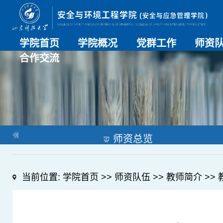
学院首页
学院概况
党群工作
师资
合作交流
学院介绍
历史沿革
现任领导
组织机构
系部介绍
党建动态
理论学习
特色党建
支部风采
工会工作
师资总
导师名
教师简
OESHPC专委会
应急学院
对外交流
校友工作
师资总览
当前位置:
学院首页
>>
师资队伍
>>
教师简介
>>