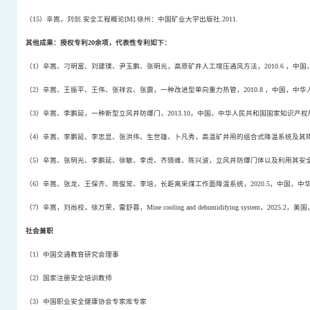
（
15
）辛嵩，刘剑
.
安全工程概论
[M].
徐州：中国矿业大学出版社
.2011.
其他成果：授权专利
20
余项，代表性专利如下：
（
1
）辛嵩、刁明富、刘建璞、尹玉鹏、张明光，高原矿井人工增压通风方法，
2010.6
，中国
（
2
）辛嵩、王振平、王伟、张祥云、张震，一种改进型单向重力热管，
2010.8
，中国，中华
（
3
）辛嵩、李鹏延，一种新型立风井防爆门，
2013.10
，中国，中华人民共和国国家知识产权
（
4
）辛嵩、李鹏延、李忠显、张洪伟、生世雄、卜凡秀，高温矿井用的组合式降温系统及其
（
5
）辛嵩、张明光、李鹏延、徐敏、李虎、齐晓峰、陈兴波，立风井防爆门体以及利用其安
（
6
）辛嵩、张龙、王保齐、简俊常、李培，长距离采煤工作面降温系统，
2020.5
，中国，中
（
7
）辛嵩，刘尚校，徐万荣，雷舒蓉，
Mine cooling and dehumidifying system
，
2025.2
，美国
社会兼职
（
1
）中国交通教育研究会理事
（
2
）国家注册安全培训教师
（
3
）中国职业安全健康协会专家库专家