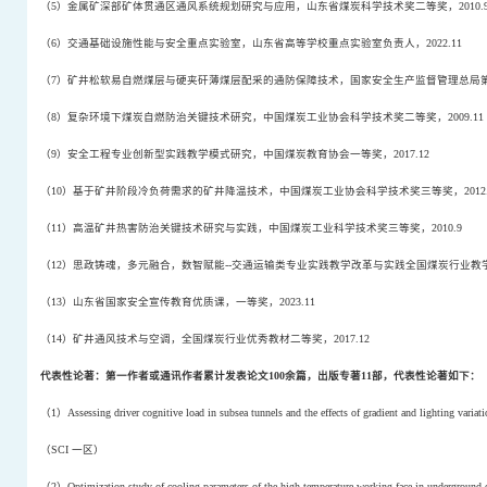
（
5
）金属矿深部矿体贯通区通风系统规划研究与应用，山东省煤炭科学技术奖二等奖，
2010.
（
6
）交通基础设施性能与安全重点实验室，山东省高等学校重点实验室负责人，
2022.11
（
7
）矿井松软易自燃煤层与硬夹矸薄煤层配采的通防保障技术，国家安全生产监督管理总局
（
8
）复杂环境下煤炭自燃防治关键技术研究，中国煤炭工业协会科学技术奖二等奖，
2009.11
（
9
）安全工程专业创新型实践教学模式研究，中国煤炭教育协会一等奖，
2017.12
（
10
）基于矿井阶段冷负荷需求的矿井降温技术，中国煤炭工业协会科学技术奖三等奖，
2012
（
11
）高温矿井热害防治关键技术研究与实践，中国煤炭工业科学技术奖三等奖，
2010.9
（
12
）思政铸魂，多元融合，数智赋能
--
交通运输类专业实践教学改革与实践全国煤炭行业教
（
13
）山东省国家安全宣传教育优质课，一等奖，
2023.11
（
14
）矿井通风技术与空调，全国煤炭行业优秀教材二等奖，
2017.12
代表性论著：第一作者或通讯作者累计发表论文
100
余篇，出版专著
11
部，代表性论著如下：
（
1
）
Assessing driver cognitive load in subsea tunnels and the effects of gradient and lighting variat
（
SCI
一区）
（
2
）
Optimization study of cooling parameters of the high-temperature working face in underground 