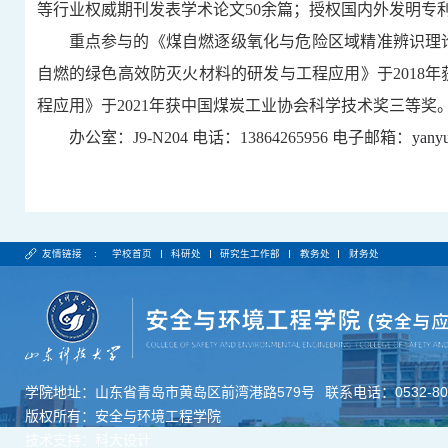
等行业权威期刊发表学术论文
50
余篇；授权国内外发明专
重点参与的《煤自燃逐级氧化与危险区域精准辨识理
自燃的绿色高效防灭火材料的研发与工程应用》于
2018
年
程应用》于
2021
年获中国煤炭工业协会科学技术奖三等奖
办公室：
J9-N204
电话：
13864265956
电子邮箱：
yany
友情链接 :
学校首页
科研处
研究生工作部
教务处
财务处
学院地址：山东省青岛市黄岛区前湾港路579号
联系电话：0532-806
版权所有：安全与环境工程学院
技术支持：科大设计