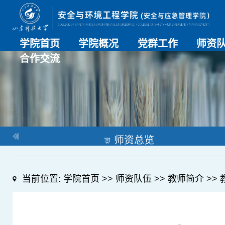
学院首页
学院概况
党群工作
师资
合作交流
学院介绍
历史沿革
现任领导
组织机构
系部介绍
党建动态
理论学习
特色党建
支部风采
工会工作
师资总
导师名
教师简
OESHPC专委会
应急学院
对外交流
校友工作
师资总览
当前位置:
学院首页
>>
师资队伍
>>
教师简介
>>