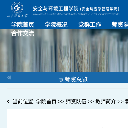
学院首页
学院概况
党群工作
师资
合作交流
学院介绍
历史沿革
现任领导
组织机构
系部介绍
党建动态
理论学习
特色党建
支部风采
工会工作
师资总
导师名
教师简
OESHPC专委会
应急学院
对外交流
校友工作
师资总览
当前位置:
学院首页
>>
师资队伍
>>
教师简介
>>