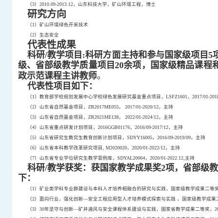
（
3
）
2010.09-2013.12
，山东科技大学，矿山环境工程，博士
研究方向
（
1
）矿山环境绿色开采技术
（
2
）生态安全
代表性成果
科研
/
教学项目
:
科研方面主持和参与国家级项目
5
级、省部级教学质量项目
20
余项，国家级精品课程
。
政示范课程主讲教师
代表性项目如下：
（
1
）教育部学校规划发展中心学校绿色发展研究基金重点项目，
LSFZ1601
，
2017/01-201
（
2
）山东省自然基金项目，
ZR2017ME055
，
2017/01-2020/12
，主持
（
3
）山东省自然基金项目，
ZR2021ME138
，
2022/01-2024/12
，主持
（
4
）山东省重点研发计划项目，
2016GGB01176
，
2016/09-2017/12
，主持
（
5
）山东省研究生教究生教育创新计划项目，
SDYY16005
，
2016/09-2019/09
，主持
（
6
）山东省本科教学改革研究项目
,
M2020020
，
2020/01-2022/12
，主持
（
7
）山东省专业学位研究生教学案例库，
SDYAL20064
，
2020/01-2022.12
,
主持
科研
/
教学获奖：获国家教学成果奖
2
项，省部级
下：
（
1
）矿业类学科专业群建设与本科人才培养相融合的研究与实践，国家级教学成果二等
（
2
）面向行业，强化创新—安全工程应用型人才培养模式探索与实践
，国家级教学成果
（
3
）
30
年坚守与创新
—
矿井通风与安全课程体系建设与实践，国家省教学成果二等奖，
2