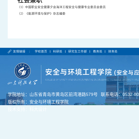
社会兼职
（
1
）中国职业安全健康夕会海洋工程安全与健康专业委员会委员
（
2
）《能源环境与保护》杂志编委
友情链接 :
学校首页
科研处
研究生工作部
教务处
财务处
学院地址：山东省青岛市黄岛区前湾港路579号
联系电话：0532-806
版权所有：安全与环境工程学院
技术支持：科大设计