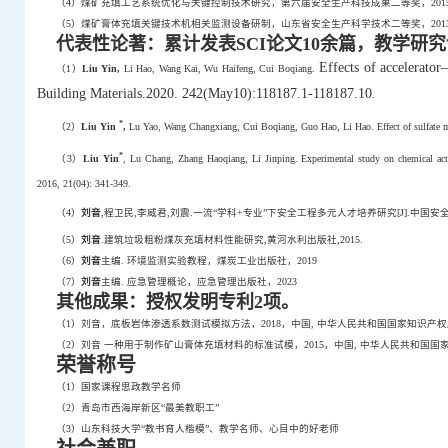
（
4
）煤矿充填工艺系统优化与关键控制技术研究，第六届安全生产科技成果二等奖，
201
（
5
）煤矿膏体充填关键技术机相关监测设备研制，山东省安全生产科学技术二等奖，
201
代表性论著：累计发表
SCI
论文
10
余篇，教学研究
Effects of accelerator
（
1
）
Liu Yin,
Li Hao, Wang Kai, Wu Haifeng, Cui Boqiang.
Building Materials.2020. 242(May10):118187.1-118187.10
.
*
（
2
）
Liu Yin
,
Lu Yao, Wang Changxiang, Cui Boqiang, Guo Hao, Li Hao. Effect of sulfate mine
*
（
3
）
Liu Yin
, Lu Chang, Zhang Haoqiang, Li Jinping. Experimental study on chemical activ
2016, 21(04): 341-349.
（
4
）
刘音
,
程卫民
,
李威君
,
刘震
.
一流
“
学科
+
专业
”
下安全工程多元人才培养研究
[J].
中国安
（
5
）
刘音
.
建筑垃圾粗粉煤灰充填材料性能研究
,
黄河水利出版社
,
2015
.
（
6
）
刘音
主编
.
环境监测实验教程，煤炭工业出版社，
2019
（
7
）
刘音
主编
.
应急管理概论，应急管理出版社，
2023
其他成果：授权发明专利
2
项。
（
1
）刘音，底板岩体渗透系数测试模拟方法，
2018
，中国
,
中华人民共和国国家知识产权
（
2
）刘音
一种用于制作矿山膏体充填材料的标准试模，
2015
，中国
,
中华人民共和国国
荣誉称号
（
1
）国家课程思政教学名师
（
2
）青岛市西海岸新区“最美教职工”
（
3
）山东科技大学“教书育人楷模”、教学名师、心目中的好老师