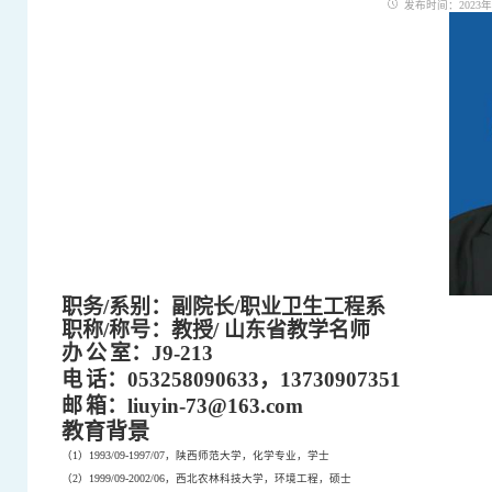
发布时间：2023年08
职务
/
系别：副院长
/
职业卫生工程系
职称
/
称号：教授
/
山东省教学名师
办
公
室：
J9-213
电
话：
053258090633
，
13730907351
邮
箱：
liuyin-73@163.com
教育背景
（
1
）
1993/09-1997/07
，陕西师范大学，化学专业，学士
（
2
）
1999/09-2002/06
，西北农林科技大学，环境工程，硕士