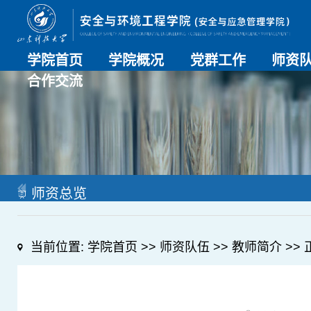
学院首页
学院概况
党群工作
师资
合作交流
学院介绍
历史沿革
现任领导
组织机构
系部介绍
党建动态
理论学习
特色党建
支部风采
工会工作
师资总
导师名
教师简
OESHPC专委会
应急学院
对外交流
校友工作
师资总览
当前位置:
学院首页
>>
师资队伍
>>
教师简介
>> 