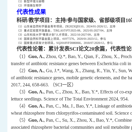
（1）
新型环境污染物
（2）
环境微生物学
代表性成果
科研/教学项目：
主持/参与
国家
级、
省部级项目
10
（1）山东省自然
科学
基金
青年项目
，
ZR2023QD110
，202
4
/01-202
6
/12，主持
（
2
）
重点实验室开放基金，
TJKLAST-PT-2025-08
，2025/05-2027/04，主持
（3）山东科技大学“菁英计划”人才项目，2022/10-2027/09，主持
（4）国家自然科学基金面上项目，41977276，2020/01-2023/12，参与
（5）国家重点研发计划项目，
SQ2018YFD080066
，2018/07-2020/12，参与
代表性论著：累计发表SCI论文
20
余篇，代表性论
（1）
Guo, A.
, Zhou, Q.*, Bao, Y., Qian, F., Zhou, X., Proc
transfer of antibiotic resistance genes between Escherichia coli 
（2）
Guo, A.
, Gu, J.*, Wang, X., Zhang, R., Yin, Y., Sun, 
of antibiotic resistance genes, mobile genetic elements, and th
2017, 244, 658-663.
（SCI一区）
（3）
Guo, A.
, Pan, C., Zhou, X., Bao, Y.*, Effects of co-ex
lettuce seedlings. Science of The Total Environment 2024, 954.
（4）
Guo, A.
, Pan, C., Ma, J., Bao, Y.*, Linkage of antibiot
wheat rhizosphere from chlorpyrifos-contaminated soil. Science
（5）
Guo, A.
, Pan, C., Su, X., Zhou, X., Bao, Y.*, Combine
associated rhizosphere bacterial communities and soil metabolite 