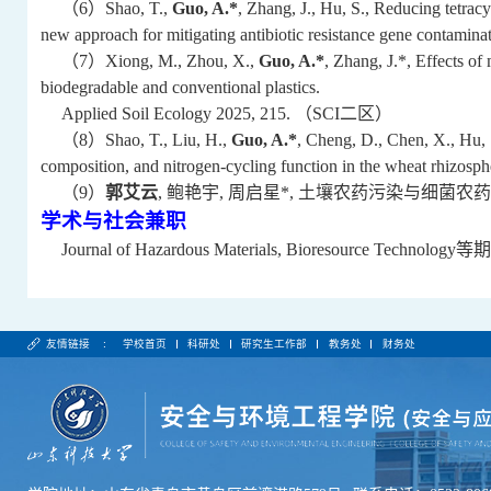
（6）
Shao, T.,
Guo, A.*
, Zhang, J., Hu, S., Reducing tetracy
new approach for mitigating antibiotic resistance gene contamin
（7）
Xiong, M., Zhou, X.,
Guo, A.*
, Zhang, J.*, Effects o
biodegradable and conventional plastics.
Applied Soil Ecology 2025, 215.
（SCI二区）
（8）
Shao, T., Liu, H.,
Guo, A.*
, Cheng, D., Chen, X., Hu, 
composition, and nitrogen-cycling function in the wheat rhizosp
（9）
郭艾云
,
鲍艳宇
,
周启星
*,
土壤农药污染与细菌农药
学术与社会兼职
Journal of Hazardous Materials, Bioresource Technology
等期
友情链接 :
学校首页
科研处
研究生工作部
教务处
财务处