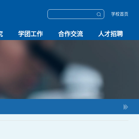
学校首页
究
学团工作
合作交流
人才招聘
学团动态
科技创新
校园文化
OESHPC专委会
应急学院
对外交流
校友工作
招聘启事
招聘系统