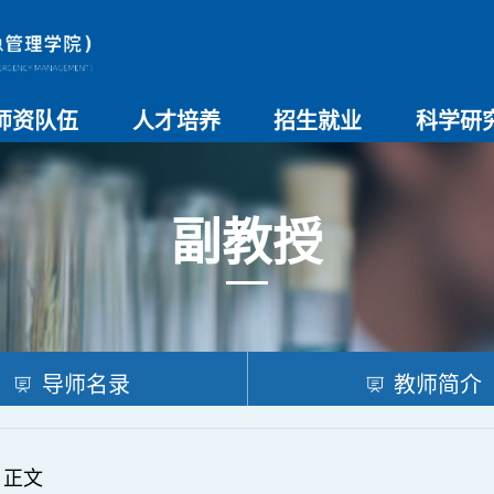
师资队伍
人才培养
招生就业
科学研
师资总览
导师名录
教师简介
教学管理制度
本科生教育
研究生教育
实验教学
学院招生
院系介绍
就业创业
科研团队
科研项目
科研奖励
科研进展
学术交流
副教授
导师名录
教师简介
 正文