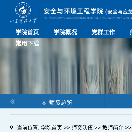
学院首页
学院概况
党群工作
常用下载
学院介绍
历史沿革
现任领导
组织机构
系部介绍
党建动态
理论学习
特色党建
支部风采
工会工作
研究生培养
日常管理
科研工作
本科教学
合作交流
师资总览
当前位置:
学院首页
>>
师资队伍
>>
教师简介
>>