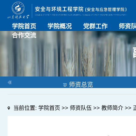
学院首页
学院概况
党群工作
师资
合作交流
学院介绍
历史沿革
现任领导
组织机构
系部介绍
党建动态
理论学习
特色党建
支部风采
工会工作
师资总
导师名
教师简
OESHPC专委会
应急学院
对外交流
校友工作
师资总览
当前位置:
学院首页
>>
师资队伍
>>
教师简介
>> 