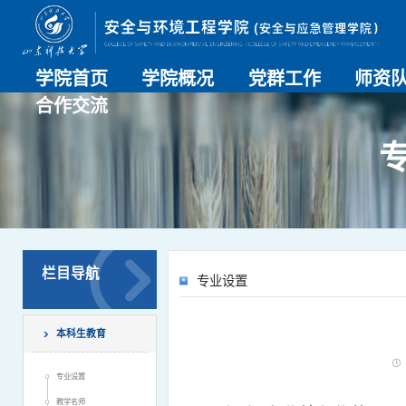
学院首页
学院概况
党群工作
师资
合作交流
学院介绍
历史沿革
现任领导
组织机构
系部介绍
党建动态
理论学习
特色党建
支部风采
工会工作
师资总
导师名
教师简
OESHPC专委会
应急学院
对外交流
校友工作
栏目导航
专业设置
本科生教育
专业设置
教学名师