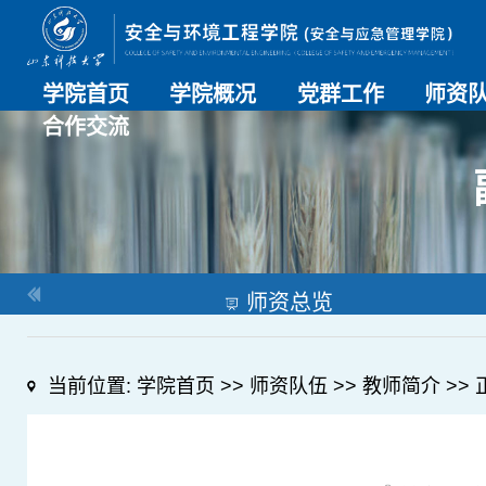
学院首页
学院概况
党群工作
师资
合作交流
学院介绍
历史沿革
现任领导
组织机构
系部介绍
党建动态
理论学习
特色党建
支部风采
工会工作
师资总
导师名
教师简
OESHPC专委会
应急学院
对外交流
校友工作
师资总览
当前位置:
学院首页
>>
师资队伍
>>
教师简介
>> 