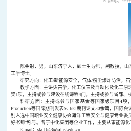
发布时间：2025年01
陈金射，男，山东济宁人，硕士生导师，副教授，山
工学博士。
研究方向：化工
/
新能源安全，
气体
/
粉尘爆炸防治
，石
教学方面：主讲灾害学，化工仪表及自动化及化工原
奖
1
项，主持或参与建设在线课程
4
门，主持或参与省部、
科研方面：主持或参与国家基金等国家级项目
4
项
Production
等国际期刊发表
SCI/EI
期刊论文
30
余篇，国际会
别入选中国职业安全健康协会海洋工程安全与健康专业委
好老师
”
称号。曾于中化集团等企业工作，主要从事能源化
E-mail
：
skd1643@sdust.edu.cn