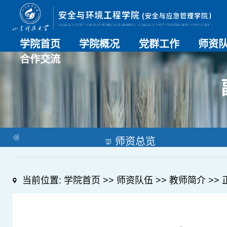
学院首页
学院概况
党群工作
师资
合作交流
学院介绍
历史沿革
现任领导
组织机构
系部介绍
党建动态
理论学习
特色党建
支部风采
工会工作
师资总
导师名
教师简
OESHPC专委会
应急学院
对外交流
校友工作
师资总览
当前位置:
学院首页
>>
师资队伍
>>
教师简介
>> 