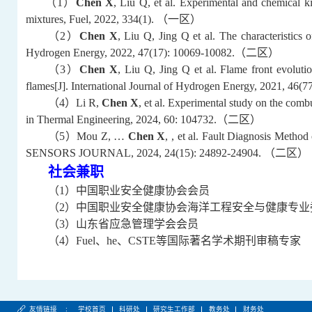
（
1
）
Chen X
, Liu Q, et al. Experimental and chemical k
mixtures, Fuel, 2022, 334(1).
（一区）
（
2
）
Chen X
, Liu Q, Jing Q et al. The characteristics
Hydrogen Energy, 2022, 47(17): 10069-10082.
（
二区
）
（
3
）
Chen X
, Liu Q, Jing Q et al. Flame front evolut
flames[J]. International Journal of Hydrogen Energy, 2021, 46(7
（
4
）
L
i
R
,
Chen X
, et al. Experimental study on the comb
in Thermal Engineering
, 20
24
, 6
0
:
104732
.
（二区）
（
5
）
M
ou
Z, …
Chen X
, , et al. Fault Diagnosis Meth
SENSORS JOURNAL
, 20
24
,
24
(
15
):
24892
-
24904
.
（二区）
社会兼职
（
1
）中国职业安全健康协会会员
（
2
）中国职业安全健康协会海洋工程安全与健康专业
（
3
）山东省应急管理学会会员
（
4
）
Fuel
、
he
、
CSTE
等国际著名学术期刊审稿专家
友情链接 :
学校首页
科研处
研究生工作部
教务处
财务处