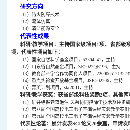
研究方向
（
1
）
防火防爆技术
（
2
）流体仿真
（
3
）清洁能源安全
代表性成果
科研
/
教学项目：主持国家级项目
1
项、
省部级
项，代表性项目如下：
（
1
）国家自然科学基金项目
，
52304241
，
主持
（
2
）
山东省自然基金项目，
ZR2022QE196
，主持
（
3
）教育部产学合作协同育人项目，
22090651713223
（
4
）重点实验室开放基金项目，
JSK202206
，
主持
（
5
）菁英计划项目，
skr20-D
，
主持
科研
/
教学获奖：获省部级科技奖励
2
项，其他两
（
1
）矿井综掘巷道泡沫
-
风幕协同控除尘技术及装备
（
2
）第八届全国高校电工电子基础课程实验教学案例
（
3
）
第九届全国高校电工电子基础课程实验教学案例
代表性论著：累计发表
SCI
论文
20
余篇，申请发