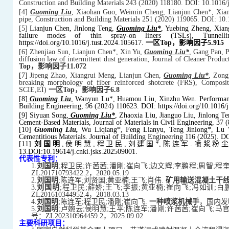
Construction and Building Materials 243 (2020) 118180. DOI: 10.101
[4]
Guoming Liu
, Xiaohan Guo, Weimin Cheng, Lianjun Chen*, Xiangf
pipe, Construction and Building Materials 251 (2020) 119065. DOI: 1
[5]
Lianjun Chen, Jinlong Teng,
Guoming Liu*
, Yuebing Zheng, Xiang
failure modes of thin spray-on liners (TSLs), Tunne
https://doi.org/10.1016/j.tust.2024.105617.
一区Top，影响因子5.915
[6] Zhenjiao Sun, Lianjun Chen*, Xin Yu,
Guoming Liu*
, Gang Pan, P
diffusion law of intermittent dust generation, Journal of Cleaner Pro
Top，影响因子11.072
[7]
Jipeng Zhao, Xiangrui Meng, Lianjun Chen,
Guoming Liu*
, Zong
breaking morphology of fiber reinforced shotcrete (FRS), Composi
SCIE,EI)
一区Top，影响因子6.8
[8]
Guoming Liu
, Wanyun Lu*, Huamou Liu, Xinzhu Wen. Performance 
Building Engineering, 96 (2024) 110623. DOI: https://doi.org/10.1016/
[9] Siyuan Song,
Guoming Liu*
, Zhaoxia Liu, Jianguo Liu, Jinlong T
Cement-Based Materials, Journal of Materials in Civil Engineering,
[10]
Guoming Liu,
Wu Liqiang*, Feng Lianyu, Teng Jinlong*, Lu W
Cementitious Materials. Journal of Building Engineering 116 (2025). DO
[11]
刘国明
,侯明慧,程卫民,刘建国*,陈连军.喷浆粉尘控制研究
13.DOI:10.19614/j.cnki.jsks.202509001.
代表性专利：
1.
刘国明
;程卫民;许茜茜;潘刚;崔向飞;边文辉;李鹏程;周智;程
ZL201710793422.2，2020.05.19
2.
刘国明
;陈连军;刘贤国;黄亚楠;王飞;肖伟.
矿用输送混凝土干
3.
刘国明
;程卫民;薛娇;王飞;李振;黄亚楠;崔向飞;冯如训;白
ZL201610344952.4，2018.03.13
4.
刘国明
;陈连军;程卫民;潘刚;崔向飞.
一种喷浆机械手
，国内发明专
5.
刘国明
;卢婉云;侯明慧;王平;陈连军;潘刚;许茜茜;崔向飞;马
号：ZL202310964459.2，2025.09.02
主要科研项目：