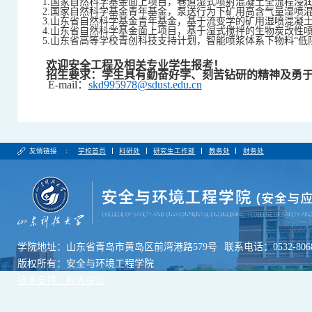
1.
国家自然科学基金面上项目，巷道湿式喷射混凝土全流程浸润抑尘
2.
国家自然科学基金青年基金，泵送行为下矿用高含气量湿喷混凝土
3.
山东省自然科学基金青年基金，基于流变学的矿用湿喷混凝土可泵
4.
山东省自然科学基金面上项目，基于湿式搅拌的生物炭改性喷射混
5.
山东省高等学校青创科技支持计划，智能喷浆体系下物料“低阻输送
欢迎安全工程
及
相关专业学生报考！
招生要求：学生具有勤奋好学、刻苦钻研的精神及勇
E-mail：
skd995978@sdust.edu.cn
友情链接 :
学校首页
科研处
研究生工作部
教务处
财务处
学院地址：山东省青岛市黄岛区前湾港路579号
联系电话：0532-8068
版权所有：安全与环境工程学院
技术支持：科大设计