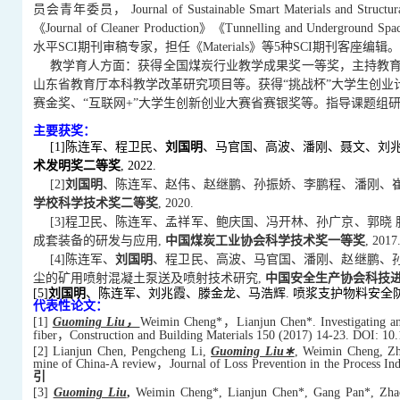
员会青年委员
， Journal of Sustainable Smart Materials and Structur
《Journal of Cleaner Producti
on》
《Tunnelling and Underground Spa
水平SCI期刊审稿专家，担任
《Materials》
等5种SCI期刊客座编辑。
教学育人方面：获得全国煤炭行业教学成果奖一等奖，主持教育
山东省教育厅本科教学改革研究项目等。获得“挑战杯”大学生创业
赛金奖、“互联网+”大学生创新创业大赛省赛银奖等。指导课题组
主要获奖：
[1]陈连军、程卫民、
刘国明
、马官国、高波、潘刚、聂文、刘兆
术发明奖二等奖
, 2022.
[2]
刘国明
、陈连军、赵伟、赵继鹏、孙振娇、李鹏程、潘刚、崔
学校科学技术奖二等奖
, 2020.
[3]程卫民、陈连军、孟祥军、鲍庆国、冯开林、孙广京、郭晓
成套装备的研发与应用,
中国煤炭工业协会科学技术奖一等奖
, 2017
[4]陈连军、
刘国明
、程卫民、高波、马官国、潘刚、赵继鹏、孙
尘的矿用喷射混凝土泵送及喷射技术研究,
中国安全生产协会科技
[5]
刘国明
、陈连军、刘兆霞、滕金龙、马浩辉. 喷浆支护物料安全
代表性论文：
[1]
Guoming Liu
，
Weimin Cheng*
，
Lianjun Chen*.
Investigating 
fiber，Construction and Building Materials 150 (2017) 14-23. DOI: 
[2] Lianjun Chen, Pengcheng Li,
Guoming Liu∗
, Weimin Cheng, Zha
mine of China-A review，Journal of Loss Prevention in the Process I
引
[3]
Guoming Liu
,
Weimin Cheng*, Lianjun Chen*, Gang Pan*, Zhaoxia 