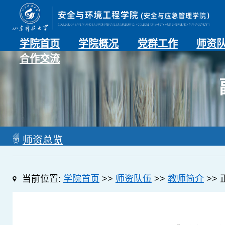
学院首页
学院概况
党群工作
师资
合作交流
学院介绍
历史沿革
现任领导
组织机构
系部介绍
党建动态
理论学习
特色党建
支部风采
工会工作
师资总
导师名
教师简
OESHPC专委会
应急学院
对外交流
校友工作
师资总览
当前位置:
学院首页
>>
师资队伍
>>
教师简介
>> 