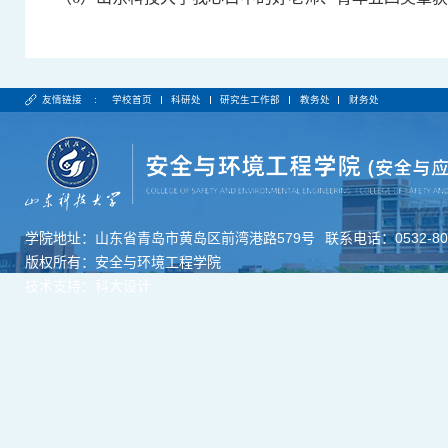
友情链接 :
学校首页
科研处
研究生工作部
教务处
财务处
学院地址：山东省青岛市黄岛区前湾港路579号
联系电话：0532-806
版权所有：安全与环境工程学院
技术支持：科大设计