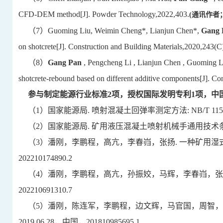
CFD-DEM method[J]. Powder Technology,2022,403.
(
通讯作者
（
7
）
Guoming Liu,
Weimin Cheng*
,
Lianjun Chen*
,
Gang 
on shotcrete[J]. Construction and Building Materials,2020,243(C
（
8
）
Gang Pan
, Pengcheng Li , Lianjun Chen , Guoming Liu.
shotcrete-rebound based on different additive components[J]. Co
参与制定能源行业标准
2项，授权国际发明专利1项，中
（
1
）国家能源局
.
喷射混凝土回弹率测定方法
: NB/T 115
（
2
）国家能源局
.
矿用液压混凝土喷射机械手通用技术
（
3
）潘刚，李鹏程，高亢，李春岿，张扬
.
一种矿用湿
202210174890.2
（
4
）潘刚，李鹏程，高亢，孙振姣，马辉，李春岿，张
202210691310.7
（
5
）潘刚，陈连军，李鹏程，边文辉，马官国，周智，
2019.06.28
，中国，
201810985695.1