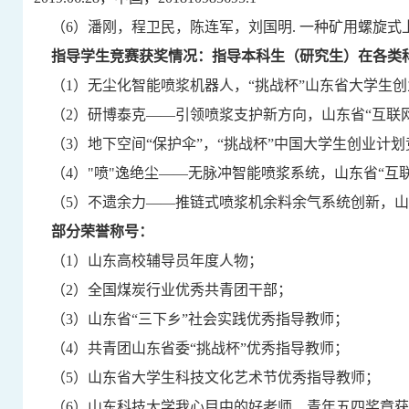
（
6
）潘刚，程卫民，陈连军，刘国明
.
一种矿用螺旋式
指导学生竞赛获奖情况：指导本科生（研究生）在各类
（
1
）
无尘化智能喷浆机器人，
“挑战杯”山东省大学生
（
2
）
研博泰克
——引领喷浆支护新方向，山东省“互联
（
3
）
地下空间
“保护伞”，“挑战杯”中国大学生创业计
（
4
）
"
喷
"
逸绝尘
——
无脉冲智能喷浆系统
，
山东省
“
互
（
5
）
不遗余力
——推链式喷浆机余料余气系统创新，
山
部分荣誉称号：
（
1
）山东高校辅导员年度人物；
（
2
）全国煤炭行业优秀共青团干部；
（
3
）山东省
“三下乡”社会实践优秀指导教师；
（
4
）共青团山东省委
“挑战杯”优秀指导教师；
（
5
）
山东省大学生科技文化艺术节优秀指导教师
；
（
6
）
山东科技大学我心目中的好老师
、
青年五四奖章获