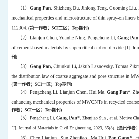
（
1
）
Gang Pan
, Shizheng Bu, Jinlong Teng, Guoming Liu, X
mechanical properties and microstructure of thin spray-on liner
112304.
(第一作者；SCI二区；Top期刊)
（
2
）
Lianjun Chen,
Yuanhe Ning, Pengcheng Li,
Gang Pan
of cement-based materials by supercritical carbon dioxide [J]. J
刊)
（
3
）
Gang Pan
, Chunkui Li, Jakub Laznovsky, Tomas Zikmu
the distribution law of coarse aggregate and pore structure in M
(第一作者；SCI一区；Top期刊)
（
4
）
Pengcheng Li
,
Lianjun Chen
,
Hui Ma
,
Gang Pan*
,
Zhe
enhancing mechanical properties of MWCNTs in recycled coarse a
作者；SCI一区；Top期刊)
（
5
）
Gang Pan*
Pengcheng Li,
, Z
henjiao
S
un
, et al. Motive Ch
[J]. Journal of Materials in Civil Engineering, 2023, 35(8).
(
通讯作者
（
6
）
Chen Lianjun , Sun Zhenjiao , Ma Hui,
Pan Gang*
,
et