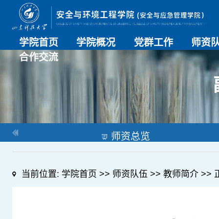
学院首页
学院概况
党群工作
师资
合作交流
学院介绍
历史沿革
现任领导
组织机构
系部介绍
党建动态
理论学习
特色党建
支部风采
工会工作
师资总
导师名
教师简
OESHPC专委会
应急学院
对外交流
校友工作
师资总览
当前位置:
学院首页
>>
师资队伍
>>
教师简介
>> 