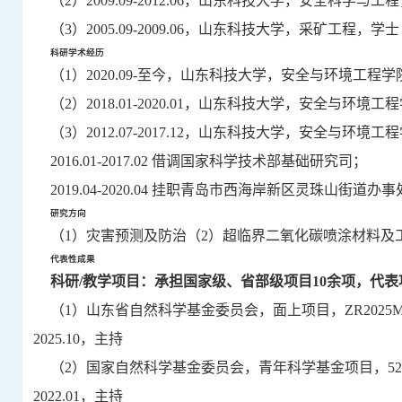
（
2
）
2009.09
-
2012.06
，山东科技大学，安全科学与工程
（
3
）
2005.09
-
2009.06
，山东科技大学，采矿工程，学士
科研学术经历
（
1
）
2020.09
-
至今，山东科技大学
，
安全与环境工程学
（
2
）
2018.01
-
2020.01
，山东科技大学，安全与环境工程
（
3
）
2012.07
-
2017.12
，山东科技大学，安全与环境工程
2
016
.
01-2017.02
借调国家科学技术部基础研究司；
2
019.04-2020.04
挂职青岛市西海岸新区灵珠山街道办事
研究方向
（
1
）灾害预测及防治（
2
）
超临界二氧化碳喷涂
材料及
代表性成果
科研
/
教学项目：承担国家级
、
省部级项目
10
余
项，代表
（
1
）山东省
自然科学基金委员会
，面上项目，
ZR2025M
2025.10
，主持
（
2
）国家自然科学基金委员会，青年科学基金项目，
52
2022.01
，
主持