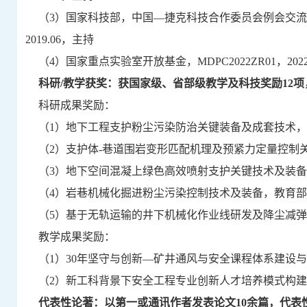
（
3
）国家科技部，中国
—
捷克科技合作委员会例会交流
2019.06
，主持
（
4
）国家重点实验室开放基金
，
MDPC2022ZR01
，
2022
科研
/教学获奖：获国家级、省部级教学及科技奖励1
2
项
科研成果奖励：
（
1
）地下工程支护粉尘污染防治关键装备及成套技术，
（
2
）支护体
-
巷道围岩变形匹配机理及预紧力定量控制
（
3
）地下空间混凝上绿色高效喷射支护关键技术及装备
（
4
）岩巷机械化掘进粉尘污染控制技术及装备，教育部
（
5
）基于无轨运输的井下机械化作业线研发及降尘减弹
教学成果奖励：
（
1
）
30
年坚守与创新
—矿井通风与安全课程体系建设与
（
2
）新工科背景下安全工程专业创新人才培养模式构建
代表性论著：以第一或通讯作者发表论文
1
0
余篇，代表