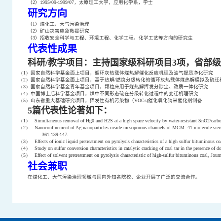
（
2
）
1995/09-1999/07
，太原理工大学，应用化学系，学士
研究方向
（
1
）煤化工、大气污染治理
（
2
）
矿山灾害应急救援研究
（
3
）招收安全科学与工程、环境工程、化学工程、化学工艺等方向的研究生
代表性成果
科研
/
教学项目：主持国家级科研项目
3
项，省部级
（1）
国家自然科学基金面上项目，循环灰热载体煤热解催化反应机理及油气提质净化研究
（2）
国家自然科学基金面上项目，基于热解
/
燃烧分级转化的循环灰热载体煤热解模拟及硫迁
（3）
国家自然科学基金青年基金项目，颗粒床用于煤热解挥发分除尘、改质一体化研究
（4）
中国博士后科学基金项目，煤中不同形态硫在分级转化过程中的变迁机理研究
（5）
山东省重大基础研究项目，挥发性有机污染物（
VOCs)
催化氧化钠米催化剂制备
5
篇代表性论著如下：
（1）
Simultaneous removal of Hg0 and H2S at a high space velocity by water-resistant SnO2/carbo
（2）
Nanoconfinement of Ag nanoparticles inside mesoporous channels of MCM- 41 molecule sieve a
361.139-147.
（3）
Effects of ionic liquid pretreatment on pyrolysis characteristics of a high sulfur bituminous c
（4）
Study on sulfur conversion characteristics in catalytic cracking of coal tar in the presence o
（5）
Effect of solvent pretreatment on pyrolysis characteristic of high-sulfur bituminous coal, Jou
社会兼职
在煤化工、大气污染治理领域与国内外知名院校、企业开展了广泛的交流合作。