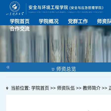
学院首页
学院概况
党群工作
师资
合作交流
学院介绍
历史沿革
现任领导
组织机构
系部介绍
党建动态
理论学习
特色党建
支部风采
工会工作
师资总
导师名
教师简
OESHPC专委会
应急学院
对外交流
校友工作
师资总览
当前位置:
学院首页
>>
师资队伍
>>
教师简介
>> 