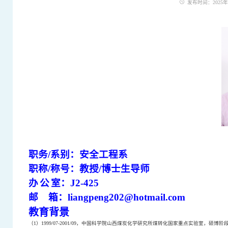
发布时间：2025年09
职务
/
系别：安全工程系
职称
/
称号：教授
/
博士生导师
办
公
室：
J2-
425
邮
箱：
liangpeng202@hotmail.com
教育背景
（
1
）
1999/07-2001/09
，中国科学院山西煤炭化学研究所煤转化国家重点实验室，硕博阶