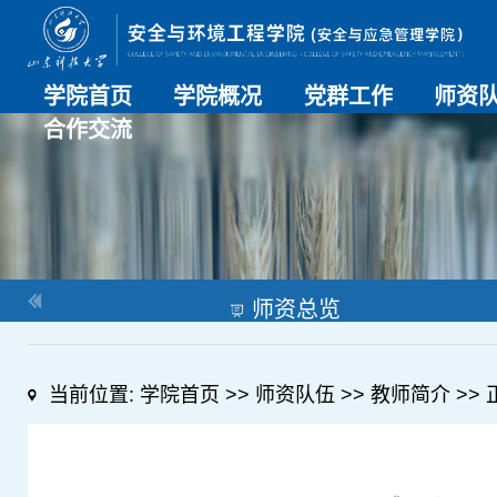
学院首页
学院概况
党群工作
师资
合作交流
学院介绍
历史沿革
现任领导
组织机构
系部介绍
党建动态
理论学习
特色党建
支部风采
工会工作
师资总
导师名
教师简
OESHPC专委会
应急学院
对外交流
校友工作
师资总览
当前位置:
学院首页
>>
师资队伍
>>
教师简介
>> 