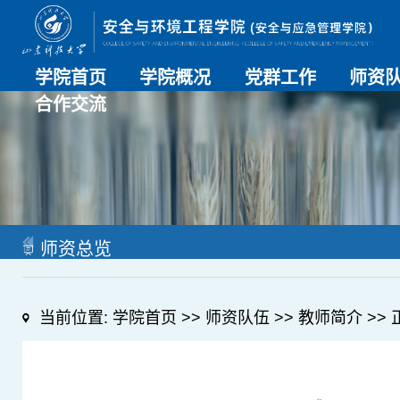
学院首页
学院概况
党群工作
师资
合作交流
学院介绍
历史沿革
现任领导
组织机构
系部介绍
党建动态
理论学习
特色党建
支部风采
工会工作
师资总
导师名
教师简
OESHPC专委会
应急学院
对外交流
校友工作
师资总览
当前位置:
学院首页
>>
师资队伍
>>
教师简介
>> 